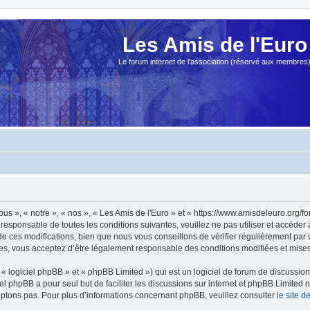
Les Amis de l'Euro
Le forum internet de l'association (réservé aux membres
ous », « notre », « nos », « Les Amis de l'Euro » et « https://www.amisdeleuro.org/
responsable de toutes les conditions suivantes, veuillez ne pas utiliser et accéder
 ces modifications, bien que nous vous conseillons de vérifier régulièrement par v
ées, vous acceptez d’être légalement responsable des conditions modifiées et mises 
 logiciel phpBB » et « phpBB Limited ») qui est un logiciel de forum de discussio
iel phpBB a pour seul but de faciliter les discussions sur internet et phpBB Limit
ptons pas. Pour plus d’informations concernant phpBB, veuillez consulter
le site 