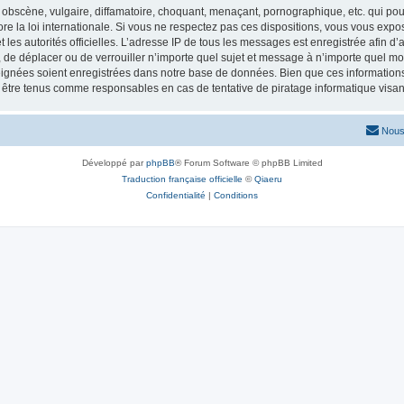
obscène, vulgaire, diffamatoire, choquant, menaçant, pornographique, etc. qui pourr
re la loi internationale. Si vous ne respectez pas ces dispositions, vous vous exp
 et les autorités officielles. L’adresse IP de tous les messages est enregistrée afin 
r, de déplacer ou de verrouiller n’importe quel sujet et message à n’importe quel mo
ignées soient enregistrées dans notre base de données. Bien que ces informations n
t être tenus comme responsables en cas de tentative de piratage informatique vis
Nous
Développé par
phpBB
® Forum Software © phpBB Limited
Traduction française officielle
©
Qiaeru
Confidentialité
|
Conditions