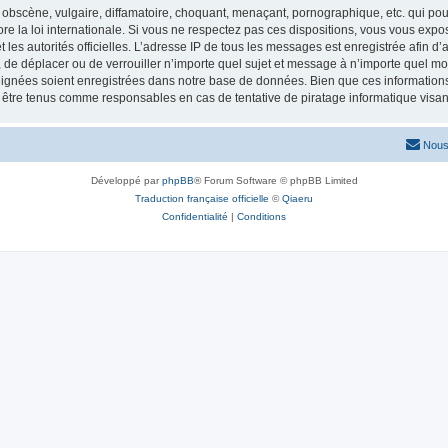
obscène, vulgaire, diffamatoire, choquant, menaçant, pornographique, etc. qui pourr
re la loi internationale. Si vous ne respectez pas ces dispositions, vous vous exp
 et les autorités officielles. L’adresse IP de tous les messages est enregistrée afin 
r, de déplacer ou de verrouiller n’importe quel sujet et message à n’importe quel mo
ignées soient enregistrées dans notre base de données. Bien que ces informations n
t être tenus comme responsables en cas de tentative de piratage informatique vis
Nous
Développé par
phpBB
® Forum Software © phpBB Limited
Traduction française officielle
©
Qiaeru
Confidentialité
|
Conditions