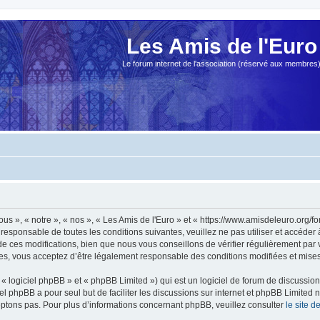
Les Amis de l'Euro
Le forum internet de l'association (réservé aux membres
ous », « notre », « nos », « Les Amis de l'Euro » et « https://www.amisdeleuro.org/
responsable de toutes les conditions suivantes, veuillez ne pas utiliser et accéder
 ces modifications, bien que nous vous conseillons de vérifier régulièrement par v
ées, vous acceptez d’être légalement responsable des conditions modifiées et mises 
 logiciel phpBB » et « phpBB Limited ») qui est un logiciel de forum de discussio
iel phpBB a pour seul but de faciliter les discussions sur internet et phpBB Limit
ptons pas. Pour plus d’informations concernant phpBB, veuillez consulter
le site 