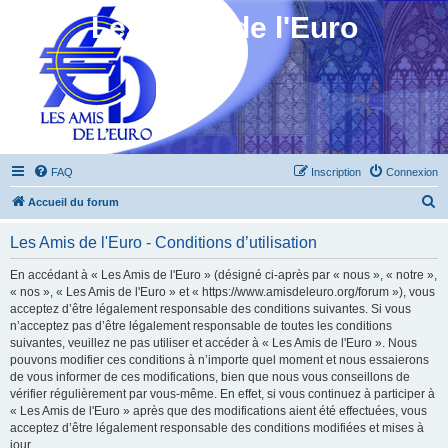
Les Amis de l'Euro
FAQ
Inscription
Connexion
R
Accueil du forum
e
Les Amis de l'Euro - Conditions d’utilisation
c
h
En accédant à « Les Amis de l'Euro » (désigné ci-après par « nous », « notre »,
« nos », « Les Amis de l'Euro » et « https://www.amisdeleuro.org/forum »), vous
e
acceptez d’être légalement responsable des conditions suivantes. Si vous
r
n’acceptez pas d’être légalement responsable de toutes les conditions
suivantes, veuillez ne pas utiliser et accéder à « Les Amis de l'Euro ». Nous
c
pouvons modifier ces conditions à n’importe quel moment et nous essaierons
h
de vous informer de ces modifications, bien que nous vous conseillons de
vérifier régulièrement par vous-même. En effet, si vous continuez à participer à
e
« Les Amis de l'Euro » après que des modifications aient été effectuées, vous
r
acceptez d’être légalement responsable des conditions modifiées et mises à
jour.