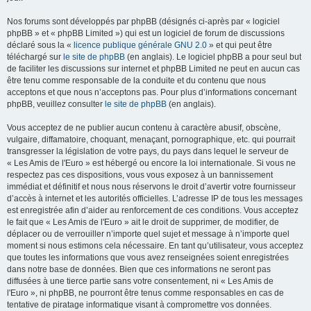
Nos forums sont développés par phpBB (désignés ci-après par « logiciel
phpBB » et « phpBB Limited ») qui est un logiciel de forum de discussions
déclaré sous la «
licence publique générale GNU 2.0
» et qui peut être
téléchargé sur
le site de phpBB
(en anglais). Le logiciel phpBB a pour seul but
de faciliter les discussions sur internet et phpBB Limited ne peut en aucun cas
être tenu comme responsable de la conduite et du contenu que nous
acceptons et que nous n’acceptons pas. Pour plus d’informations concernant
phpBB, veuillez consulter
le site de phpBB
(en anglais).
Vous acceptez de ne publier aucun contenu à caractère abusif, obscène,
vulgaire, diffamatoire, choquant, menaçant, pornographique, etc. qui pourrait
transgresser la législation de votre pays, du pays dans lequel le serveur de
« Les Amis de l'Euro » est hébergé ou encore la loi internationale. Si vous ne
respectez pas ces dispositions, vous vous exposez à un bannissement
immédiat et définitif et nous nous réservons le droit d’avertir votre fournisseur
d’accès à internet et les autorités officielles. L’adresse IP de tous les messages
est enregistrée afin d’aider au renforcement de ces conditions. Vous acceptez
le fait que « Les Amis de l'Euro » ait le droit de supprimer, de modifier, de
déplacer ou de verrouiller n’importe quel sujet et message à n’importe quel
moment si nous estimons cela nécessaire. En tant qu’utilisateur, vous acceptez
que toutes les informations que vous avez renseignées soient enregistrées
dans notre base de données. Bien que ces informations ne seront pas
diffusées à une tierce partie sans votre consentement, ni « Les Amis de
l'Euro », ni phpBB, ne pourront être tenus comme responsables en cas de
tentative de piratage informatique visant à compromettre vos données.