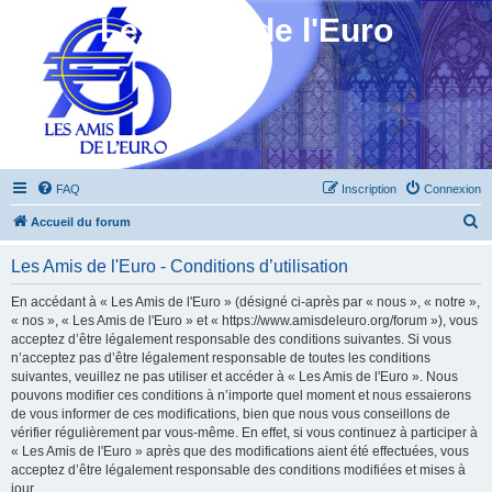
Les Amis de l'Euro
FAQ
Inscription
Connexion
R
Accueil du forum
e
Les Amis de l'Euro - Conditions d’utilisation
c
h
En accédant à « Les Amis de l'Euro » (désigné ci-après par « nous », « notre »,
« nos », « Les Amis de l'Euro » et « https://www.amisdeleuro.org/forum »), vous
e
acceptez d’être légalement responsable des conditions suivantes. Si vous
r
n’acceptez pas d’être légalement responsable de toutes les conditions
suivantes, veuillez ne pas utiliser et accéder à « Les Amis de l'Euro ». Nous
c
pouvons modifier ces conditions à n’importe quel moment et nous essaierons
h
de vous informer de ces modifications, bien que nous vous conseillons de
vérifier régulièrement par vous-même. En effet, si vous continuez à participer à
e
« Les Amis de l'Euro » après que des modifications aient été effectuées, vous
r
acceptez d’être légalement responsable des conditions modifiées et mises à
jour.