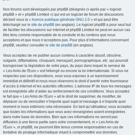
Nos forums sont développés par phpBB (désignés ci-après par « logiciel
phpBB » et « phpBB Limited ») qui est un logiciel de forum de discussions
déclaré sous la «
licence publique générale GNU 2.0
» et qui peut être
téléchargé sur
le site de phpBB
(en anglais). Le logiciel phpBB a pour seul but
de faciliter les discussions sur internet et phpBB Limited ne peut en aucun cas
être tenu comme responsable de la conduite et du contenu que nous
acceptons et que nous n’acceptons pas. Pour plus d’informations concernant
phpBB, veuillez consulter
le site de phpBB
(en anglais).
Vous acceptez de ne publier aucun contenu à caractère abusif, obscène,
vulgaire, diffamatoire, choquant, menaçant, pornographique, etc. qui pourrait
transgresser la législation de votre pays, du pays dans lequel le serveur de
« Les Amis de l'Euro » est hébergé ou encore la loi internationale. Si vous ne
respectez pas ces dispositions, vous vous exposez à un bannissement
immédiat et définitif et nous nous réservons le droit d’avertir votre fournisseur
d’accès à internet et les autorités officielles. L’adresse IP de tous les messages
est enregistrée afin d’aider au renforcement de ces conditions. Vous acceptez
le fait que « Les Amis de l'Euro » ait le droit de supprimer, de modifier, de
déplacer ou de verrouiller n’importe quel sujet et message à n’importe quel
moment si nous estimons cela nécessaire. En tant qu’utilisateur, vous acceptez
que toutes les informations que vous avez renseignées soient enregistrées
dans notre base de données. Bien que ces informations ne seront pas
diffusées à une tierce partie sans votre consentement, ni « Les Amis de
l'Euro », ni phpBB, ne pourront être tenus comme responsables en cas de
tentative de piratage informatique visant à compromettre vos données.