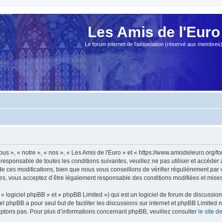
Les Amis de l'Euro
Le forum internet de l'association (réservé aux membres
ous », « notre », « nos », « Les Amis de l'Euro » et « https://www.amisdeleuro.org/
responsable de toutes les conditions suivantes, veuillez ne pas utiliser et accéder
 ces modifications, bien que nous vous conseillons de vérifier régulièrement par v
ées, vous acceptez d’être légalement responsable des conditions modifiées et mises 
 logiciel phpBB » et « phpBB Limited ») qui est un logiciel de forum de discussio
iel phpBB a pour seul but de faciliter les discussions sur internet et phpBB Limit
ptons pas. Pour plus d’informations concernant phpBB, veuillez consulter
le site 