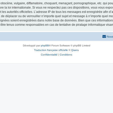
obscène, vulgaire, diffamatoire, choquant, menaçant, pornographique, etc. qui pourr
re la loi internationale. Si vous ne respectez pas ces dispositions, vous vous exp
 et les autorités officielles. L’adresse IP de tous les messages est enregistrée afin 
r, de déplacer ou de verrouiller n’importe quel sujet et message à n’importe quel mo
ignées soient enregistrées dans notre base de données. Bien que ces informations n
t être tenus comme responsables en cas de tentative de piratage informatique vis
Nous
Développé par
phpBB
® Forum Software © phpBB Limited
Traduction française officielle
©
Qiaeru
Confidentialité
|
Conditions