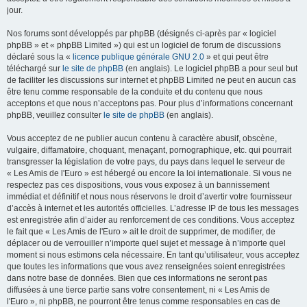
jour.
Nos forums sont développés par phpBB (désignés ci-après par « logiciel
phpBB » et « phpBB Limited ») qui est un logiciel de forum de discussions
déclaré sous la «
licence publique générale GNU 2.0
» et qui peut être
téléchargé sur
le site de phpBB
(en anglais). Le logiciel phpBB a pour seul but
de faciliter les discussions sur internet et phpBB Limited ne peut en aucun cas
être tenu comme responsable de la conduite et du contenu que nous
acceptons et que nous n’acceptons pas. Pour plus d’informations concernant
phpBB, veuillez consulter
le site de phpBB
(en anglais).
Vous acceptez de ne publier aucun contenu à caractère abusif, obscène,
vulgaire, diffamatoire, choquant, menaçant, pornographique, etc. qui pourrait
transgresser la législation de votre pays, du pays dans lequel le serveur de
« Les Amis de l'Euro » est hébergé ou encore la loi internationale. Si vous ne
respectez pas ces dispositions, vous vous exposez à un bannissement
immédiat et définitif et nous nous réservons le droit d’avertir votre fournisseur
d’accès à internet et les autorités officielles. L’adresse IP de tous les messages
est enregistrée afin d’aider au renforcement de ces conditions. Vous acceptez
le fait que « Les Amis de l'Euro » ait le droit de supprimer, de modifier, de
déplacer ou de verrouiller n’importe quel sujet et message à n’importe quel
moment si nous estimons cela nécessaire. En tant qu’utilisateur, vous acceptez
que toutes les informations que vous avez renseignées soient enregistrées
dans notre base de données. Bien que ces informations ne seront pas
diffusées à une tierce partie sans votre consentement, ni « Les Amis de
l'Euro », ni phpBB, ne pourront être tenus comme responsables en cas de