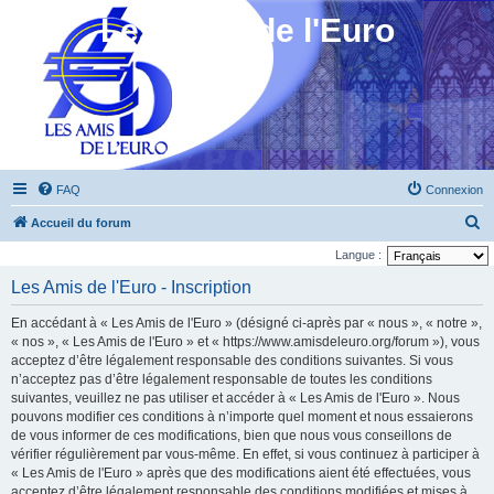
Les Amis de l'Euro
FAQ
Connexion
R
Accueil du forum
e
Langue :
c
Les Amis de l'Euro - Inscription
h
En accédant à « Les Amis de l'Euro » (désigné ci-après par « nous », « notre »,
e
« nos », « Les Amis de l'Euro » et « https://www.amisdeleuro.org/forum »), vous
r
acceptez d’être légalement responsable des conditions suivantes. Si vous
n’acceptez pas d’être légalement responsable de toutes les conditions
c
suivantes, veuillez ne pas utiliser et accéder à « Les Amis de l'Euro ». Nous
h
pouvons modifier ces conditions à n’importe quel moment et nous essaierons
e
de vous informer de ces modifications, bien que nous vous conseillons de
vérifier régulièrement par vous-même. En effet, si vous continuez à participer à
r
« Les Amis de l'Euro » après que des modifications aient été effectuées, vous
acceptez d’être légalement responsable des conditions modifiées et mises à