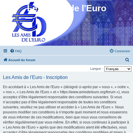
Les Amis de l'Euro
FAQ
Connexion
R
Accueil du forum
e
Langue :
c
Les Amis de l'Euro - Inscription
h
En accédant à « Les Amis de l'Euro » (désigné ci-après par « nous », « notre »,
e
« nos », « Les Amis de l'Euro » et « https://www.amisdeleuro.org/forum »), vous
r
acceptez d’être légalement responsable des conditions suivantes. Si vous
n’acceptez pas d’être légalement responsable de toutes les conditions
c
suivantes, veuillez ne pas utiliser et accéder à « Les Amis de l'Euro ». Nous
h
pouvons modifier ces conditions à n’importe quel moment et nous essaierons
e
de vous informer de ces modifications, bien que nous vous conseillons de
vérifier régulièrement par vous-même. En effet, si vous continuez à participer à
r
« Les Amis de l'Euro » après que des modifications aient été effectuées, vous
acceptez d’être légalement responsable des conditions modifiées et mises à