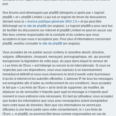
jour.
Nos forums sont développés par phpBB (désignés ci-après par « logiciel
phpBB » et « phpBB Limited ») qui est un logiciel de forum de discussions
déclaré sous la «
licence publique générale GNU 2.0
» et qui peut être
téléchargé sur
le site de phpBB
(en anglais). Le logiciel phpBB a pour seul but
de faciliter les discussions sur internet et phpBB Limited ne peut en aucun cas
être tenu comme responsable de la conduite et du contenu que nous
acceptons et que nous n’acceptons pas. Pour plus d’informations concernant
phpBB, veuillez consulter
le site de phpBB
(en anglais).
Vous acceptez de ne publier aucun contenu à caractère abusif, obscène,
vulgaire, diffamatoire, choquant, menaçant, pornographique, etc. qui pourrait
transgresser la législation de votre pays, du pays dans lequel le serveur de
« Les Amis de l'Euro » est hébergé ou encore la loi internationale. Si vous ne
respectez pas ces dispositions, vous vous exposez à un bannissement
immédiat et définitif et nous nous réservons le droit d’avertir votre fournisseur
d’accès à internet et les autorités officielles. L’adresse IP de tous les messages
est enregistrée afin d’aider au renforcement de ces conditions. Vous acceptez
le fait que « Les Amis de l'Euro » ait le droit de supprimer, de modifier, de
déplacer ou de verrouiller n’importe quel sujet et message à n’importe quel
moment si nous estimons cela nécessaire. En tant qu’utilisateur, vous acceptez
que toutes les informations que vous avez renseignées soient enregistrées
dans notre base de données. Bien que ces informations ne seront pas
diffusées à une tierce partie sans votre consentement, ni « Les Amis de
l'Euro », ni phpBB, ne pourront être tenus comme responsables en cas de