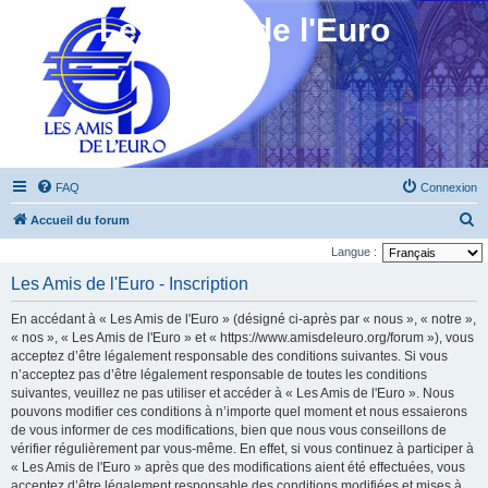
Les Amis de l'Euro
FAQ
Connexion
R
Accueil du forum
e
Langue :
c
Les Amis de l'Euro - Inscription
h
En accédant à « Les Amis de l'Euro » (désigné ci-après par « nous », « notre »,
e
« nos », « Les Amis de l'Euro » et « https://www.amisdeleuro.org/forum »), vous
r
acceptez d’être légalement responsable des conditions suivantes. Si vous
n’acceptez pas d’être légalement responsable de toutes les conditions
c
suivantes, veuillez ne pas utiliser et accéder à « Les Amis de l'Euro ». Nous
h
pouvons modifier ces conditions à n’importe quel moment et nous essaierons
e
de vous informer de ces modifications, bien que nous vous conseillons de
vérifier régulièrement par vous-même. En effet, si vous continuez à participer à
r
« Les Amis de l'Euro » après que des modifications aient été effectuées, vous
acceptez d’être légalement responsable des conditions modifiées et mises à