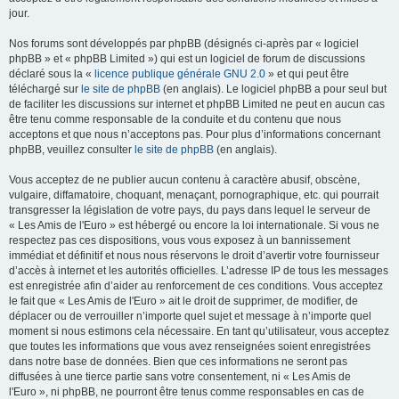
jour.
Nos forums sont développés par phpBB (désignés ci-après par « logiciel
phpBB » et « phpBB Limited ») qui est un logiciel de forum de discussions
déclaré sous la «
licence publique générale GNU 2.0
» et qui peut être
téléchargé sur
le site de phpBB
(en anglais). Le logiciel phpBB a pour seul but
de faciliter les discussions sur internet et phpBB Limited ne peut en aucun cas
être tenu comme responsable de la conduite et du contenu que nous
acceptons et que nous n’acceptons pas. Pour plus d’informations concernant
phpBB, veuillez consulter
le site de phpBB
(en anglais).
Vous acceptez de ne publier aucun contenu à caractère abusif, obscène,
vulgaire, diffamatoire, choquant, menaçant, pornographique, etc. qui pourrait
transgresser la législation de votre pays, du pays dans lequel le serveur de
« Les Amis de l'Euro » est hébergé ou encore la loi internationale. Si vous ne
respectez pas ces dispositions, vous vous exposez à un bannissement
immédiat et définitif et nous nous réservons le droit d’avertir votre fournisseur
d’accès à internet et les autorités officielles. L’adresse IP de tous les messages
est enregistrée afin d’aider au renforcement de ces conditions. Vous acceptez
le fait que « Les Amis de l'Euro » ait le droit de supprimer, de modifier, de
déplacer ou de verrouiller n’importe quel sujet et message à n’importe quel
moment si nous estimons cela nécessaire. En tant qu’utilisateur, vous acceptez
que toutes les informations que vous avez renseignées soient enregistrées
dans notre base de données. Bien que ces informations ne seront pas
diffusées à une tierce partie sans votre consentement, ni « Les Amis de
l'Euro », ni phpBB, ne pourront être tenus comme responsables en cas de