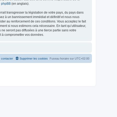
de phpBB
(en anglais).
ait transgresser la législation de votre pays, du pays dans
osez à un bannissement immédiat et définitif et nous nous
d’aider au renforcement de ces conditions. Vous acceptez le fait
ment si nous estimons cela nécessaire. En tant qu’utilisateur,
e seront pas diffusées à une tierce partie sans votre
ant à compromettre vos données.
 contacter
Supprimer les cookies
Fuseau horaire sur
UTC+02:00