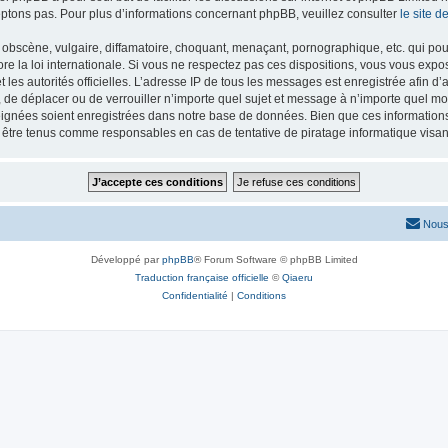
ptons pas. Pour plus d’informations concernant phpBB, veuillez consulter
le site 
obscène, vulgaire, diffamatoire, choquant, menaçant, pornographique, etc. qui pourr
re la loi internationale. Si vous ne respectez pas ces dispositions, vous vous exp
 et les autorités officielles. L’adresse IP de tous les messages est enregistrée afin 
r, de déplacer ou de verrouiller n’importe quel sujet et message à n’importe quel mo
ignées soient enregistrées dans notre base de données. Bien que ces informations n
t être tenus comme responsables en cas de tentative de piratage informatique vis
Nous
Développé par
phpBB
® Forum Software © phpBB Limited
Traduction française officielle
©
Qiaeru
Confidentialité
|
Conditions