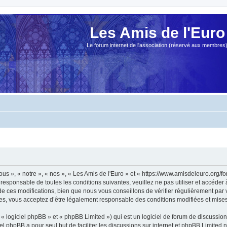
Les Amis de l'Euro
Le forum internet de l'association (réservé aux membres
ous », « notre », « nos », « Les Amis de l'Euro » et « https://www.amisdeleuro.org/
responsable de toutes les conditions suivantes, veuillez ne pas utiliser et accéder
 ces modifications, bien que nous vous conseillons de vérifier régulièrement par v
ées, vous acceptez d’être légalement responsable des conditions modifiées et mises 
 logiciel phpBB » et « phpBB Limited ») qui est un logiciel de forum de discussio
iel phpBB a pour seul but de faciliter les discussions sur internet et phpBB Limit