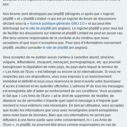
jour.
Nos forums sont développés par phpBB (désignés ci-après par « logiciel
phpBB » et « phpBB Limited ») qui est un logiciel de forum de discussions
déclaré sous la «
licence publique générale GNU 2.0
» et qui peut être
téléchargé sur
le site de phpBB
(en anglais). Le logiciel phpBB a pour seul but
de faciliter les discussions sur internet et phpBB Limited ne peut en aucun cas
être tenu comme responsable de la conduite et du contenu que nous
acceptons et que nous n’acceptons pas. Pour plus d’informations concernant
phpBB, veuillez consulter
le site de phpBB
(en anglais).
Vous acceptez de ne publier aucun contenu à caractère abusif, obscène,
vulgaire, diffamatoire, choquant, menaçant, pornographique, etc. qui pourrait
transgresser la législation de votre pays, du pays dans lequel le serveur de
« Les Amis de l'Euro » est hébergé ou encore la loi internationale. Si vous ne
respectez pas ces dispositions, vous vous exposez à un bannissement
immédiat et définitif et nous nous réservons le droit d’avertir votre fournisseur
d’accès à internet et les autorités officielles. L’adresse IP de tous les messages
est enregistrée afin d’aider au renforcement de ces conditions. Vous acceptez
le fait que « Les Amis de l'Euro » ait le droit de supprimer, de modifier, de
déplacer ou de verrouiller n’importe quel sujet et message à n’importe quel
moment si nous estimons cela nécessaire. En tant qu’utilisateur, vous acceptez
que toutes les informations que vous avez renseignées soient enregistrées
dans notre base de données. Bien que ces informations ne seront pas
diffusées à une tierce partie sans votre consentement, ni « Les Amis de
l'Euro », ni phpBB, ne pourront être tenus comme responsables en cas de