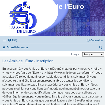
Les Amis de l'Euro
FAQ
Connexion
R
Accueil du forum
e
Langue :
c
Les Amis de l'Euro - Inscription
h
En accédant à « Les Amis de l'Euro » (désigné ci-après par « nous », « notre »,
e
« nos », « Les Amis de l'Euro » et « https://www.amisdeleuro.org/forum »), vous
r
acceptez d’être légalement responsable des conditions suivantes. Si vous
n’acceptez pas d’être légalement responsable de toutes les conditions
c
suivantes, veuillez ne pas utiliser et accéder à « Les Amis de l'Euro ». Nous
h
pouvons modifier ces conditions à n’importe quel moment et nous essaierons
e
de vous informer de ces modifications, bien que nous vous conseillons de
vérifier régulièrement par vous-même. En effet, si vous continuez à participer à
r
« Les Amis de l'Euro » après que des modifications aient été effectuées, vous
acceptez d’être légalement responsable des conditions modifiées et mises à