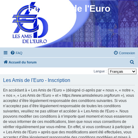
Les Amis de l'Euro
FAQ
Connexion
R
Accueil du forum
e
Langue :
c
Les Amis de l'Euro - Inscription
h
En accédant à « Les Amis de l'Euro » (désigné ci-après par « nous », « notre »,
e
« nos », « Les Amis de l'Euro » et « https://www.amisdeleuro.org/forum »), vous
r
acceptez d’être légalement responsable des conditions suivantes. Si vous
n’acceptez pas d’être légalement responsable de toutes les conditions
c
suivantes, veuillez ne pas utiliser et accéder à « Les Amis de l'Euro ». Nous
h
pouvons modifier ces conditions à n’importe quel moment et nous essaierons
e
de vous informer de ces modifications, bien que nous vous conseillons de
vérifier régulièrement par vous-même. En effet, si vous continuez à participer à
r
« Les Amis de l'Euro » après que des modifications aient été effectuées, vous
acceptez d’être légalement responsable des conditions modifiées et mises à