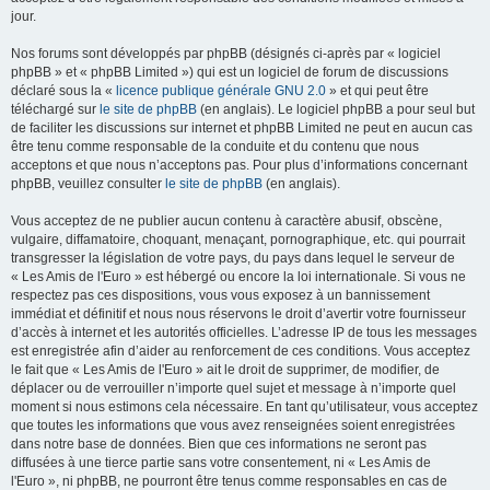
jour.
Nos forums sont développés par phpBB (désignés ci-après par « logiciel
phpBB » et « phpBB Limited ») qui est un logiciel de forum de discussions
déclaré sous la «
licence publique générale GNU 2.0
» et qui peut être
téléchargé sur
le site de phpBB
(en anglais). Le logiciel phpBB a pour seul but
de faciliter les discussions sur internet et phpBB Limited ne peut en aucun cas
être tenu comme responsable de la conduite et du contenu que nous
acceptons et que nous n’acceptons pas. Pour plus d’informations concernant
phpBB, veuillez consulter
le site de phpBB
(en anglais).
Vous acceptez de ne publier aucun contenu à caractère abusif, obscène,
vulgaire, diffamatoire, choquant, menaçant, pornographique, etc. qui pourrait
transgresser la législation de votre pays, du pays dans lequel le serveur de
« Les Amis de l'Euro » est hébergé ou encore la loi internationale. Si vous ne
respectez pas ces dispositions, vous vous exposez à un bannissement
immédiat et définitif et nous nous réservons le droit d’avertir votre fournisseur
d’accès à internet et les autorités officielles. L’adresse IP de tous les messages
est enregistrée afin d’aider au renforcement de ces conditions. Vous acceptez
le fait que « Les Amis de l'Euro » ait le droit de supprimer, de modifier, de
déplacer ou de verrouiller n’importe quel sujet et message à n’importe quel
moment si nous estimons cela nécessaire. En tant qu’utilisateur, vous acceptez
que toutes les informations que vous avez renseignées soient enregistrées
dans notre base de données. Bien que ces informations ne seront pas
diffusées à une tierce partie sans votre consentement, ni « Les Amis de
l'Euro », ni phpBB, ne pourront être tenus comme responsables en cas de