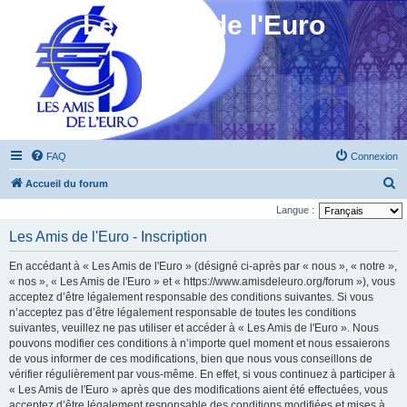
Les Amis de l'Euro
FAQ
Connexion
R
Accueil du forum
e
Langue :
c
Les Amis de l'Euro - Inscription
h
En accédant à « Les Amis de l'Euro » (désigné ci-après par « nous », « notre »,
e
« nos », « Les Amis de l'Euro » et « https://www.amisdeleuro.org/forum »), vous
r
acceptez d’être légalement responsable des conditions suivantes. Si vous
n’acceptez pas d’être légalement responsable de toutes les conditions
c
suivantes, veuillez ne pas utiliser et accéder à « Les Amis de l'Euro ». Nous
h
pouvons modifier ces conditions à n’importe quel moment et nous essaierons
e
de vous informer de ces modifications, bien que nous vous conseillons de
vérifier régulièrement par vous-même. En effet, si vous continuez à participer à
r
« Les Amis de l'Euro » après que des modifications aient été effectuées, vous
acceptez d’être légalement responsable des conditions modifiées et mises à