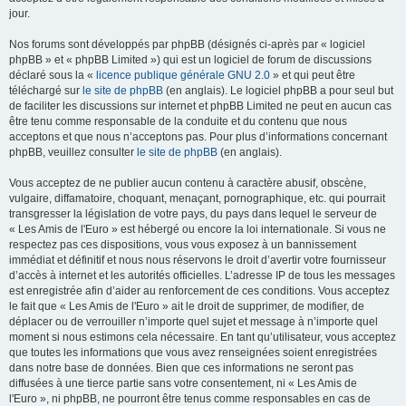
jour.
Nos forums sont développés par phpBB (désignés ci-après par « logiciel
phpBB » et « phpBB Limited ») qui est un logiciel de forum de discussions
déclaré sous la «
licence publique générale GNU 2.0
» et qui peut être
téléchargé sur
le site de phpBB
(en anglais). Le logiciel phpBB a pour seul but
de faciliter les discussions sur internet et phpBB Limited ne peut en aucun cas
être tenu comme responsable de la conduite et du contenu que nous
acceptons et que nous n’acceptons pas. Pour plus d’informations concernant
phpBB, veuillez consulter
le site de phpBB
(en anglais).
Vous acceptez de ne publier aucun contenu à caractère abusif, obscène,
vulgaire, diffamatoire, choquant, menaçant, pornographique, etc. qui pourrait
transgresser la législation de votre pays, du pays dans lequel le serveur de
« Les Amis de l'Euro » est hébergé ou encore la loi internationale. Si vous ne
respectez pas ces dispositions, vous vous exposez à un bannissement
immédiat et définitif et nous nous réservons le droit d’avertir votre fournisseur
d’accès à internet et les autorités officielles. L’adresse IP de tous les messages
est enregistrée afin d’aider au renforcement de ces conditions. Vous acceptez
le fait que « Les Amis de l'Euro » ait le droit de supprimer, de modifier, de
déplacer ou de verrouiller n’importe quel sujet et message à n’importe quel
moment si nous estimons cela nécessaire. En tant qu’utilisateur, vous acceptez
que toutes les informations que vous avez renseignées soient enregistrées
dans notre base de données. Bien que ces informations ne seront pas
diffusées à une tierce partie sans votre consentement, ni « Les Amis de
l'Euro », ni phpBB, ne pourront être tenus comme responsables en cas de