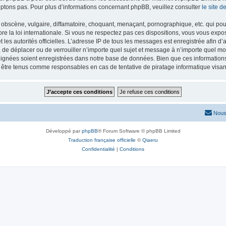
ptons pas. Pour plus d’informations concernant phpBB, veuillez consulter
le site 
obscène, vulgaire, diffamatoire, choquant, menaçant, pornographique, etc. qui pourr
re la loi internationale. Si vous ne respectez pas ces dispositions, vous vous exp
 et les autorités officielles. L’adresse IP de tous les messages est enregistrée afin 
r, de déplacer ou de verrouiller n’importe quel sujet et message à n’importe quel mo
ignées soient enregistrées dans notre base de données. Bien que ces informations n
t être tenus comme responsables en cas de tentative de piratage informatique vis
Nous
Développé par
phpBB
® Forum Software © phpBB Limited
Traduction française officielle
©
Qiaeru
Confidentialité
|
Conditions