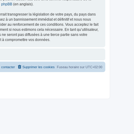
de phpBB
(en anglais).
ait transgresser la législation de votre pays, du pays dans
osez à un bannissement immédiat et définitif et nous nous
d’aider au renforcement de ces conditions. Vous acceptez le fait
ment si nous estimons cela nécessaire. En tant qu’utilisateur,
e seront pas diffusées à une tierce partie sans votre
ant à compromettre vos données.
 contacter
Supprimer les cookies
Fuseau horaire sur
UTC+02:00