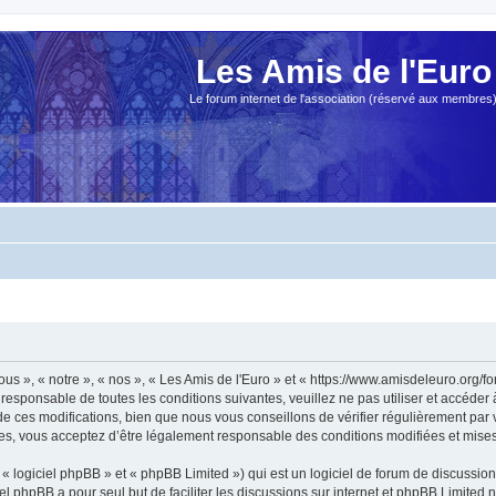
Les Amis de l'Euro
Le forum internet de l'association (réservé aux membres
ous », « notre », « nos », « Les Amis de l'Euro » et « https://www.amisdeleuro.org/
responsable de toutes les conditions suivantes, veuillez ne pas utiliser et accéder
 ces modifications, bien que nous vous conseillons de vérifier régulièrement par v
ées, vous acceptez d’être légalement responsable des conditions modifiées et mises 
 logiciel phpBB » et « phpBB Limited ») qui est un logiciel de forum de discussio
iel phpBB a pour seul but de faciliter les discussions sur internet et phpBB Limit