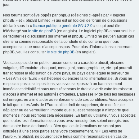
jour.
Nos forums sont développés par phpBB (désignés ci-après par « logiciel
phpBB » et « phpBB Limited ») qui est un logiciel de forum de discussions
déclaré sous la «
licence publique générale GNU 2.0
» et qui peut être
téléchargé sur
le site de phpBB
(en anglais). Le logiciel phpBB a pour seul but
de faciliter les discussions sur internet et phpBB Limited ne peut en aucun cas
être tenu comme responsable de la conduite et du contenu que nous
acceptons et que nous n’acceptons pas. Pour plus d’informations concernant
phpBB, veuillez consulter
le site de phpBB
(en anglais).
Vous acceptez de ne publier aucun contenu à caractère abusif, obscène,
vulgaire, diffamatoire, choquant, menaçant, pornographique, etc. qui pourrait
transgresser la législation de votre pays, du pays dans lequel le serveur de
« Les Amis de l'Euro » est hébergé ou encore la loi internationale. Si vous ne
respectez pas ces dispositions, vous vous exposez à un bannissement
immédiat et définitif et nous nous réservons le droit d’avertir votre fournisseur
d’accès à internet et les autorités officielles. L’adresse IP de tous les messages
est enregistrée afin d’aider au renforcement de ces conditions. Vous acceptez
le fait que « Les Amis de l'Euro » ait le droit de supprimer, de modifier, de
déplacer ou de verrouiller n’importe quel sujet et message à n’importe quel
moment si nous estimons cela nécessaire. En tant qu’utilisateur, vous acceptez
que toutes les informations que vous avez renseignées soient enregistrées
dans notre base de données. Bien que ces informations ne seront pas
diffusées à une tierce partie sans votre consentement, ni « Les Amis de
l'Euro », ni phpBB, ne pourront être tenus comme responsables en cas de