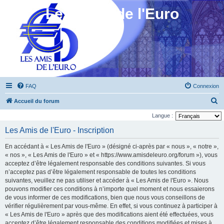
Les Amis de l'Euro
FAQ
Connexion
R
Accueil du forum
e
Langue :
c
Les Amis de l'Euro - Inscription
h
En accédant à « Les Amis de l'Euro » (désigné ci-après par « nous », « notre »,
e
« nos », « Les Amis de l'Euro » et « https://www.amisdeleuro.org/forum »), vous
r
acceptez d’être légalement responsable des conditions suivantes. Si vous
n’acceptez pas d’être légalement responsable de toutes les conditions
c
suivantes, veuillez ne pas utiliser et accéder à « Les Amis de l'Euro ». Nous
h
pouvons modifier ces conditions à n’importe quel moment et nous essaierons
e
de vous informer de ces modifications, bien que nous vous conseillons de
vérifier régulièrement par vous-même. En effet, si vous continuez à participer à
r
« Les Amis de l'Euro » après que des modifications aient été effectuées, vous
acceptez d’être légalement responsable des conditions modifiées et mises à