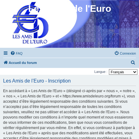
Les Amis de l'Euro
FAQ
Connexion
R
Accueil du forum
e
Langue :
c
Les Amis de l'Euro - Inscription
h
En accédant à « Les Amis de l'Euro » (désigné ci-après par « nous », « notre »,
e
« nos », « Les Amis de l'Euro » et « https://www.amisdeleuro.org/forum »), vous
r
acceptez d’être légalement responsable des conditions suivantes. Si vous
n’acceptez pas d’être légalement responsable de toutes les conditions
c
suivantes, veuillez ne pas utiliser et accéder à « Les Amis de l'Euro ». Nous
h
pouvons modifier ces conditions à n’importe quel moment et nous essaierons
e
de vous informer de ces modifications, bien que nous vous conseillons de
vérifier régulièrement par vous-même. En effet, si vous continuez à participer à
r
« Les Amis de l'Euro » après que des modifications aient été effectuées, vous
acceptez d’être légalement responsable des conditions modifiées et mises à