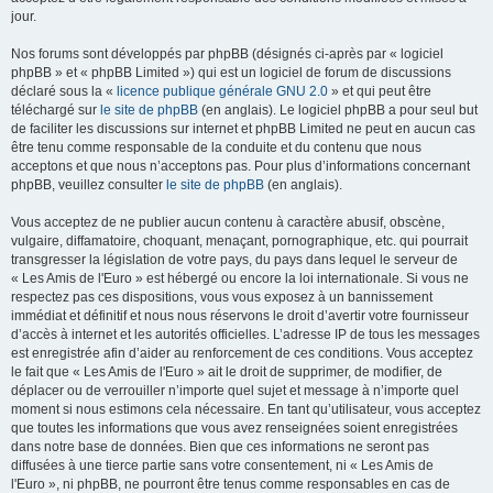
jour.
Nos forums sont développés par phpBB (désignés ci-après par « logiciel
phpBB » et « phpBB Limited ») qui est un logiciel de forum de discussions
déclaré sous la «
licence publique générale GNU 2.0
» et qui peut être
téléchargé sur
le site de phpBB
(en anglais). Le logiciel phpBB a pour seul but
de faciliter les discussions sur internet et phpBB Limited ne peut en aucun cas
être tenu comme responsable de la conduite et du contenu que nous
acceptons et que nous n’acceptons pas. Pour plus d’informations concernant
phpBB, veuillez consulter
le site de phpBB
(en anglais).
Vous acceptez de ne publier aucun contenu à caractère abusif, obscène,
vulgaire, diffamatoire, choquant, menaçant, pornographique, etc. qui pourrait
transgresser la législation de votre pays, du pays dans lequel le serveur de
« Les Amis de l'Euro » est hébergé ou encore la loi internationale. Si vous ne
respectez pas ces dispositions, vous vous exposez à un bannissement
immédiat et définitif et nous nous réservons le droit d’avertir votre fournisseur
d’accès à internet et les autorités officielles. L’adresse IP de tous les messages
est enregistrée afin d’aider au renforcement de ces conditions. Vous acceptez
le fait que « Les Amis de l'Euro » ait le droit de supprimer, de modifier, de
déplacer ou de verrouiller n’importe quel sujet et message à n’importe quel
moment si nous estimons cela nécessaire. En tant qu’utilisateur, vous acceptez
que toutes les informations que vous avez renseignées soient enregistrées
dans notre base de données. Bien que ces informations ne seront pas
diffusées à une tierce partie sans votre consentement, ni « Les Amis de
l'Euro », ni phpBB, ne pourront être tenus comme responsables en cas de