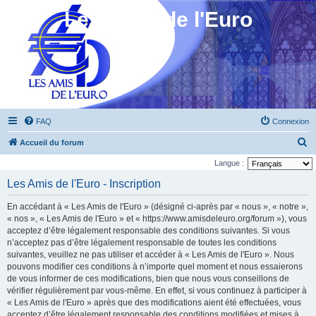
Les Amis de l'Euro
FAQ
Connexion
R
Accueil du forum
e
Langue :
c
Les Amis de l'Euro - Inscription
h
En accédant à « Les Amis de l'Euro » (désigné ci-après par « nous », « notre »,
e
« nos », « Les Amis de l'Euro » et « https://www.amisdeleuro.org/forum »), vous
r
acceptez d’être légalement responsable des conditions suivantes. Si vous
n’acceptez pas d’être légalement responsable de toutes les conditions
c
suivantes, veuillez ne pas utiliser et accéder à « Les Amis de l'Euro ». Nous
h
pouvons modifier ces conditions à n’importe quel moment et nous essaierons
e
de vous informer de ces modifications, bien que nous vous conseillons de
vérifier régulièrement par vous-même. En effet, si vous continuez à participer à
r
« Les Amis de l'Euro » après que des modifications aient été effectuées, vous
acceptez d’être légalement responsable des conditions modifiées et mises à