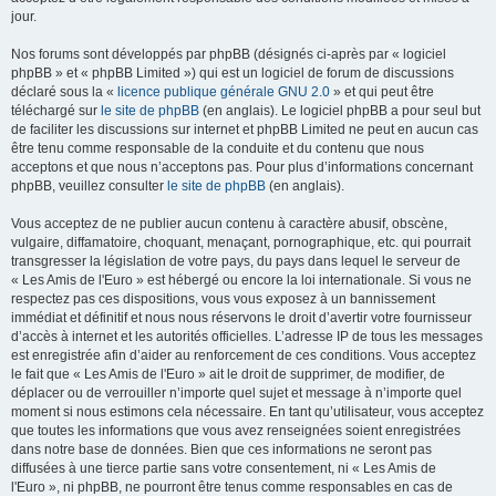
jour.
Nos forums sont développés par phpBB (désignés ci-après par « logiciel
phpBB » et « phpBB Limited ») qui est un logiciel de forum de discussions
déclaré sous la «
licence publique générale GNU 2.0
» et qui peut être
téléchargé sur
le site de phpBB
(en anglais). Le logiciel phpBB a pour seul but
de faciliter les discussions sur internet et phpBB Limited ne peut en aucun cas
être tenu comme responsable de la conduite et du contenu que nous
acceptons et que nous n’acceptons pas. Pour plus d’informations concernant
phpBB, veuillez consulter
le site de phpBB
(en anglais).
Vous acceptez de ne publier aucun contenu à caractère abusif, obscène,
vulgaire, diffamatoire, choquant, menaçant, pornographique, etc. qui pourrait
transgresser la législation de votre pays, du pays dans lequel le serveur de
« Les Amis de l'Euro » est hébergé ou encore la loi internationale. Si vous ne
respectez pas ces dispositions, vous vous exposez à un bannissement
immédiat et définitif et nous nous réservons le droit d’avertir votre fournisseur
d’accès à internet et les autorités officielles. L’adresse IP de tous les messages
est enregistrée afin d’aider au renforcement de ces conditions. Vous acceptez
le fait que « Les Amis de l'Euro » ait le droit de supprimer, de modifier, de
déplacer ou de verrouiller n’importe quel sujet et message à n’importe quel
moment si nous estimons cela nécessaire. En tant qu’utilisateur, vous acceptez
que toutes les informations que vous avez renseignées soient enregistrées
dans notre base de données. Bien que ces informations ne seront pas
diffusées à une tierce partie sans votre consentement, ni « Les Amis de
l'Euro », ni phpBB, ne pourront être tenus comme responsables en cas de