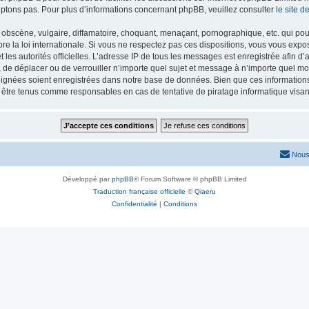
ptons pas. Pour plus d’informations concernant phpBB, veuillez consulter
le site 
obscène, vulgaire, diffamatoire, choquant, menaçant, pornographique, etc. qui pourr
re la loi internationale. Si vous ne respectez pas ces dispositions, vous vous exp
 et les autorités officielles. L’adresse IP de tous les messages est enregistrée afin 
r, de déplacer ou de verrouiller n’importe quel sujet et message à n’importe quel mo
ignées soient enregistrées dans notre base de données. Bien que ces informations n
t être tenus comme responsables en cas de tentative de piratage informatique vis
Nous
Développé par
phpBB
® Forum Software © phpBB Limited
Traduction française officielle
©
Qiaeru
Confidentialité
|
Conditions