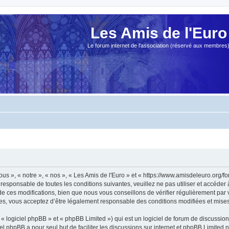
Les Amis de l'Euro
Le forum internet de l'association (réservé aux membres
ous », « notre », « nos », « Les Amis de l'Euro » et « https://www.amisdeleuro.org/
responsable de toutes les conditions suivantes, veuillez ne pas utiliser et accéder
 ces modifications, bien que nous vous conseillons de vérifier régulièrement par v
ées, vous acceptez d’être légalement responsable des conditions modifiées et mises 
 logiciel phpBB » et « phpBB Limited ») qui est un logiciel de forum de discussio
iel phpBB a pour seul but de faciliter les discussions sur internet et phpBB Limit