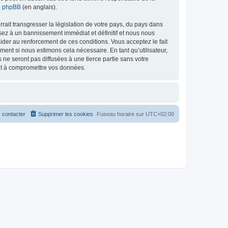
de phpBB
(en anglais).
ait transgresser la législation de votre pays, du pays dans
osez à un bannissement immédiat et définitif et nous nous
d’aider au renforcement de ces conditions. Vous acceptez le fait
ment si nous estimons cela nécessaire. En tant qu’utilisateur,
e seront pas diffusées à une tierce partie sans votre
ant à compromettre vos données.
 contacter
Supprimer les cookies
Fuseau horaire sur
UTC+02:00