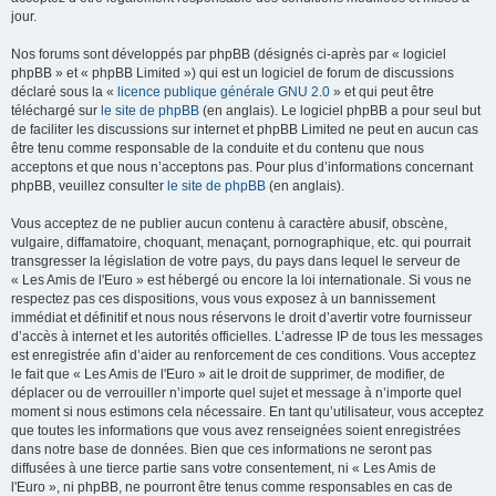
jour.
Nos forums sont développés par phpBB (désignés ci-après par « logiciel
phpBB » et « phpBB Limited ») qui est un logiciel de forum de discussions
déclaré sous la «
licence publique générale GNU 2.0
» et qui peut être
téléchargé sur
le site de phpBB
(en anglais). Le logiciel phpBB a pour seul but
de faciliter les discussions sur internet et phpBB Limited ne peut en aucun cas
être tenu comme responsable de la conduite et du contenu que nous
acceptons et que nous n’acceptons pas. Pour plus d’informations concernant
phpBB, veuillez consulter
le site de phpBB
(en anglais).
Vous acceptez de ne publier aucun contenu à caractère abusif, obscène,
vulgaire, diffamatoire, choquant, menaçant, pornographique, etc. qui pourrait
transgresser la législation de votre pays, du pays dans lequel le serveur de
« Les Amis de l'Euro » est hébergé ou encore la loi internationale. Si vous ne
respectez pas ces dispositions, vous vous exposez à un bannissement
immédiat et définitif et nous nous réservons le droit d’avertir votre fournisseur
d’accès à internet et les autorités officielles. L’adresse IP de tous les messages
est enregistrée afin d’aider au renforcement de ces conditions. Vous acceptez
le fait que « Les Amis de l'Euro » ait le droit de supprimer, de modifier, de
déplacer ou de verrouiller n’importe quel sujet et message à n’importe quel
moment si nous estimons cela nécessaire. En tant qu’utilisateur, vous acceptez
que toutes les informations que vous avez renseignées soient enregistrées
dans notre base de données. Bien que ces informations ne seront pas
diffusées à une tierce partie sans votre consentement, ni « Les Amis de
l'Euro », ni phpBB, ne pourront être tenus comme responsables en cas de