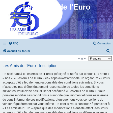
Les Amis de l'Euro
FAQ
Connexion
R
Accueil du forum
e
Langue :
c
Les Amis de l'Euro - Inscription
h
En accédant à « Les Amis de l'Euro » (désigné ci-après par « nous », « notre »,
e
« nos », « Les Amis de l'Euro » et « https://www.amisdeleuro.org/forum »), vous
r
acceptez d’être légalement responsable des conditions suivantes. Si vous
n’acceptez pas d’être légalement responsable de toutes les conditions
c
suivantes, veuillez ne pas utiliser et accéder à « Les Amis de l'Euro ». Nous
h
pouvons modifier ces conditions à n’importe quel moment et nous essaierons
e
de vous informer de ces modifications, bien que nous vous conseillons de
vérifier régulièrement par vous-même. En effet, si vous continuez à participer à
r
« Les Amis de l'Euro » après que des modifications aient été effectuées, vous
acceptez d’être légalement responsable des conditions modifiées et mises à