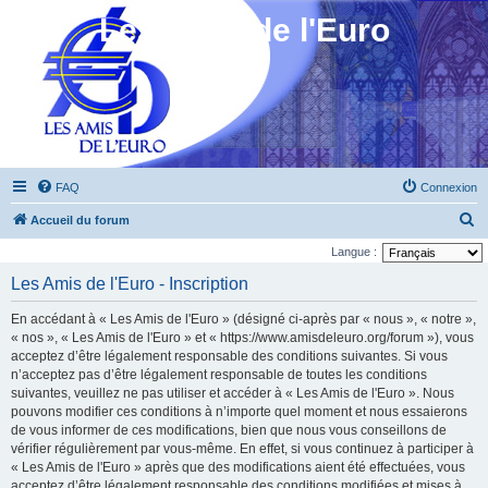
Les Amis de l'Euro
FAQ
Connexion
R
Accueil du forum
e
Langue :
c
Les Amis de l'Euro - Inscription
h
En accédant à « Les Amis de l'Euro » (désigné ci-après par « nous », « notre »,
e
« nos », « Les Amis de l'Euro » et « https://www.amisdeleuro.org/forum »), vous
r
acceptez d’être légalement responsable des conditions suivantes. Si vous
n’acceptez pas d’être légalement responsable de toutes les conditions
c
suivantes, veuillez ne pas utiliser et accéder à « Les Amis de l'Euro ». Nous
h
pouvons modifier ces conditions à n’importe quel moment et nous essaierons
e
de vous informer de ces modifications, bien que nous vous conseillons de
vérifier régulièrement par vous-même. En effet, si vous continuez à participer à
r
« Les Amis de l'Euro » après que des modifications aient été effectuées, vous
acceptez d’être légalement responsable des conditions modifiées et mises à