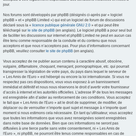
jour.
Nos forums sont développés par phpBB (désignés ci-après par « logiciel
phpBB » et « phpBB Limited ») qui est un logiciel de forum de discussions
déclaré sous la «
licence publique générale GNU 2.0
» et qui peut être
téléchargé sur
le site de phpBB
(en anglais). Le logiciel phpBB a pour seul but
de faciliter les discussions sur internet et phpBB Limited ne peut en aucun cas
être tenu comme responsable de la conduite et du contenu que nous
acceptons et que nous n’acceptons pas. Pour plus d’informations concernant
phpBB, veuillez consulter
le site de phpBB
(en anglais).
Vous acceptez de ne publier aucun contenu à caractère abusif, obscène,
vulgaire, diffamatoire, choquant, menaçant, pornographique, etc. qui pourrait
transgresser la législation de votre pays, du pays dans lequel le serveur de
« Les Amis de l'Euro » est hébergé ou encore la loi internationale. Si vous ne
respectez pas ces dispositions, vous vous exposez à un bannissement
immédiat et définitif et nous nous réservons le droit d’avertir votre fournisseur
d’accès à internet et les autorités officielles. L’adresse IP de tous les messages
est enregistrée afin d’aider au renforcement de ces conditions. Vous acceptez
le fait que « Les Amis de l'Euro » ait le droit de supprimer, de modifier, de
déplacer ou de verrouiller n’importe quel sujet et message à n’importe quel
moment si nous estimons cela nécessaire. En tant qu’utilisateur, vous acceptez
que toutes les informations que vous avez renseignées soient enregistrées
dans notre base de données. Bien que ces informations ne seront pas
diffusées à une tierce partie sans votre consentement, ni « Les Amis de
l'Euro », ni phpBB, ne pourront être tenus comme responsables en cas de