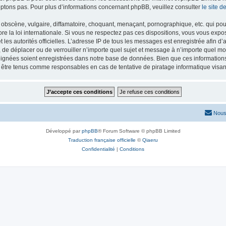
ptons pas. Pour plus d’informations concernant phpBB, veuillez consulter
le site 
obscène, vulgaire, diffamatoire, choquant, menaçant, pornographique, etc. qui pourr
re la loi internationale. Si vous ne respectez pas ces dispositions, vous vous exp
 et les autorités officielles. L’adresse IP de tous les messages est enregistrée afin 
r, de déplacer ou de verrouiller n’importe quel sujet et message à n’importe quel mo
ignées soient enregistrées dans notre base de données. Bien que ces informations n
t être tenus comme responsables en cas de tentative de piratage informatique vis
Nous
Développé par
phpBB
® Forum Software © phpBB Limited
Traduction française officielle
©
Qiaeru
Confidentialité
|
Conditions