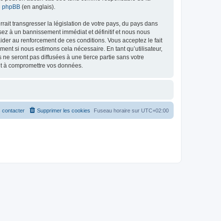
de phpBB
(en anglais).
ait transgresser la législation de votre pays, du pays dans
osez à un bannissement immédiat et définitif et nous nous
d’aider au renforcement de ces conditions. Vous acceptez le fait
ment si nous estimons cela nécessaire. En tant qu’utilisateur,
e seront pas diffusées à une tierce partie sans votre
ant à compromettre vos données.
 contacter
Supprimer les cookies
Fuseau horaire sur
UTC+02:00