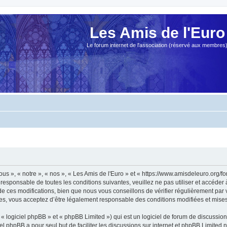
Les Amis de l'Euro
Le forum internet de l'association (réservé aux membres
ous », « notre », « nos », « Les Amis de l'Euro » et « https://www.amisdeleuro.org/
responsable de toutes les conditions suivantes, veuillez ne pas utiliser et accéder
 ces modifications, bien que nous vous conseillons de vérifier régulièrement par v
ées, vous acceptez d’être légalement responsable des conditions modifiées et mises 
 logiciel phpBB » et « phpBB Limited ») qui est un logiciel de forum de discussio
iel phpBB a pour seul but de faciliter les discussions sur internet et phpBB Limit