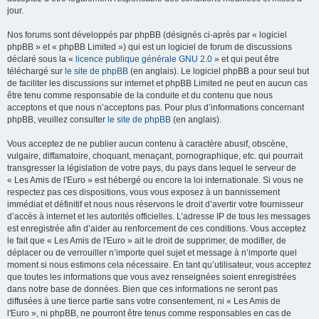
jour.
Nos forums sont développés par phpBB (désignés ci-après par « logiciel
phpBB » et « phpBB Limited ») qui est un logiciel de forum de discussions
déclaré sous la «
licence publique générale GNU 2.0
» et qui peut être
téléchargé sur
le site de phpBB
(en anglais). Le logiciel phpBB a pour seul but
de faciliter les discussions sur internet et phpBB Limited ne peut en aucun cas
être tenu comme responsable de la conduite et du contenu que nous
acceptons et que nous n’acceptons pas. Pour plus d’informations concernant
phpBB, veuillez consulter
le site de phpBB
(en anglais).
Vous acceptez de ne publier aucun contenu à caractère abusif, obscène,
vulgaire, diffamatoire, choquant, menaçant, pornographique, etc. qui pourrait
transgresser la législation de votre pays, du pays dans lequel le serveur de
« Les Amis de l'Euro » est hébergé ou encore la loi internationale. Si vous ne
respectez pas ces dispositions, vous vous exposez à un bannissement
immédiat et définitif et nous nous réservons le droit d’avertir votre fournisseur
d’accès à internet et les autorités officielles. L’adresse IP de tous les messages
est enregistrée afin d’aider au renforcement de ces conditions. Vous acceptez
le fait que « Les Amis de l'Euro » ait le droit de supprimer, de modifier, de
déplacer ou de verrouiller n’importe quel sujet et message à n’importe quel
moment si nous estimons cela nécessaire. En tant qu’utilisateur, vous acceptez
que toutes les informations que vous avez renseignées soient enregistrées
dans notre base de données. Bien que ces informations ne seront pas
diffusées à une tierce partie sans votre consentement, ni « Les Amis de
l'Euro », ni phpBB, ne pourront être tenus comme responsables en cas de