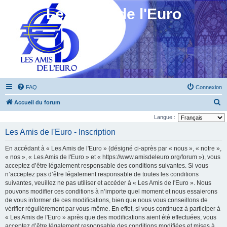
Les Amis de l'Euro
FAQ
Connexion
R
Accueil du forum
e
Langue :
c
Les Amis de l'Euro - Inscription
h
En accédant à « Les Amis de l'Euro » (désigné ci-après par « nous », « notre »,
e
« nos », « Les Amis de l'Euro » et « https://www.amisdeleuro.org/forum »), vous
r
acceptez d’être légalement responsable des conditions suivantes. Si vous
n’acceptez pas d’être légalement responsable de toutes les conditions
c
suivantes, veuillez ne pas utiliser et accéder à « Les Amis de l'Euro ». Nous
h
pouvons modifier ces conditions à n’importe quel moment et nous essaierons
e
de vous informer de ces modifications, bien que nous vous conseillons de
vérifier régulièrement par vous-même. En effet, si vous continuez à participer à
r
« Les Amis de l'Euro » après que des modifications aient été effectuées, vous
acceptez d’être légalement responsable des conditions modifiées et mises à