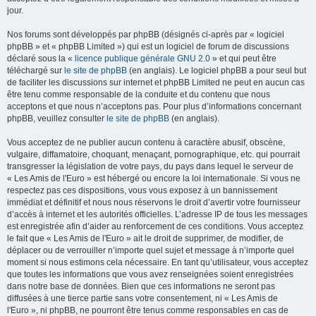
jour.
Nos forums sont développés par phpBB (désignés ci-après par « logiciel
phpBB » et « phpBB Limited ») qui est un logiciel de forum de discussions
déclaré sous la «
licence publique générale GNU 2.0
» et qui peut être
téléchargé sur
le site de phpBB
(en anglais). Le logiciel phpBB a pour seul but
de faciliter les discussions sur internet et phpBB Limited ne peut en aucun cas
être tenu comme responsable de la conduite et du contenu que nous
acceptons et que nous n’acceptons pas. Pour plus d’informations concernant
phpBB, veuillez consulter
le site de phpBB
(en anglais).
Vous acceptez de ne publier aucun contenu à caractère abusif, obscène,
vulgaire, diffamatoire, choquant, menaçant, pornographique, etc. qui pourrait
transgresser la législation de votre pays, du pays dans lequel le serveur de
« Les Amis de l'Euro » est hébergé ou encore la loi internationale. Si vous ne
respectez pas ces dispositions, vous vous exposez à un bannissement
immédiat et définitif et nous nous réservons le droit d’avertir votre fournisseur
d’accès à internet et les autorités officielles. L’adresse IP de tous les messages
est enregistrée afin d’aider au renforcement de ces conditions. Vous acceptez
le fait que « Les Amis de l'Euro » ait le droit de supprimer, de modifier, de
déplacer ou de verrouiller n’importe quel sujet et message à n’importe quel
moment si nous estimons cela nécessaire. En tant qu’utilisateur, vous acceptez
que toutes les informations que vous avez renseignées soient enregistrées
dans notre base de données. Bien que ces informations ne seront pas
diffusées à une tierce partie sans votre consentement, ni « Les Amis de
l'Euro », ni phpBB, ne pourront être tenus comme responsables en cas de