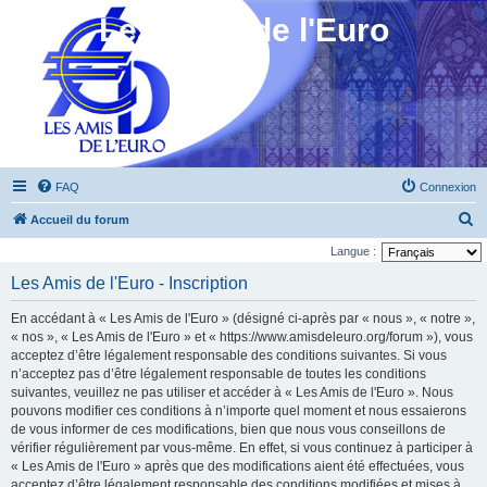
Les Amis de l'Euro
FAQ
Connexion
R
Accueil du forum
e
Langue :
c
Les Amis de l'Euro - Inscription
h
En accédant à « Les Amis de l'Euro » (désigné ci-après par « nous », « notre »,
e
« nos », « Les Amis de l'Euro » et « https://www.amisdeleuro.org/forum »), vous
r
acceptez d’être légalement responsable des conditions suivantes. Si vous
n’acceptez pas d’être légalement responsable de toutes les conditions
c
suivantes, veuillez ne pas utiliser et accéder à « Les Amis de l'Euro ». Nous
h
pouvons modifier ces conditions à n’importe quel moment et nous essaierons
e
de vous informer de ces modifications, bien que nous vous conseillons de
vérifier régulièrement par vous-même. En effet, si vous continuez à participer à
r
« Les Amis de l'Euro » après que des modifications aient été effectuées, vous
acceptez d’être légalement responsable des conditions modifiées et mises à