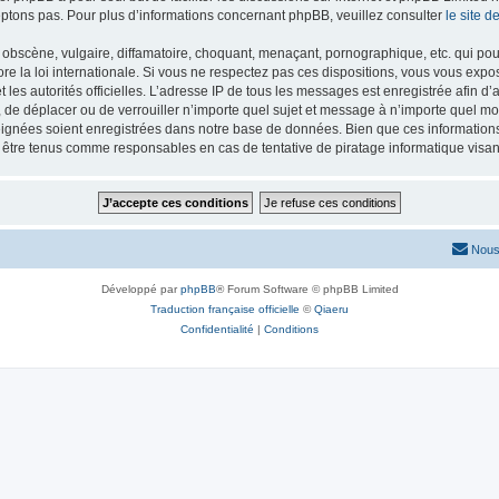
ptons pas. Pour plus d’informations concernant phpBB, veuillez consulter
le site 
obscène, vulgaire, diffamatoire, choquant, menaçant, pornographique, etc. qui pourr
re la loi internationale. Si vous ne respectez pas ces dispositions, vous vous exp
 et les autorités officielles. L’adresse IP de tous les messages est enregistrée afin 
r, de déplacer ou de verrouiller n’importe quel sujet et message à n’importe quel mo
ignées soient enregistrées dans notre base de données. Bien que ces informations n
t être tenus comme responsables en cas de tentative de piratage informatique vis
Nous
Développé par
phpBB
® Forum Software © phpBB Limited
Traduction française officielle
©
Qiaeru
Confidentialité
|
Conditions