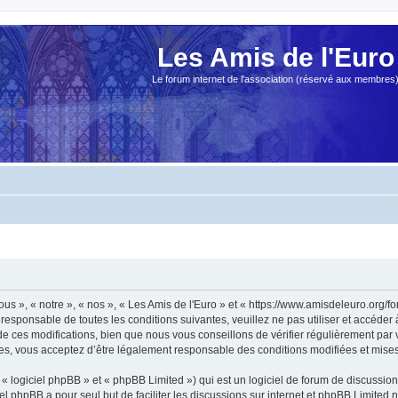
Les Amis de l'Euro
Le forum internet de l'association (réservé aux membres
ous », « notre », « nos », « Les Amis de l'Euro » et « https://www.amisdeleuro.org/
responsable de toutes les conditions suivantes, veuillez ne pas utiliser et accéder
 ces modifications, bien que nous vous conseillons de vérifier régulièrement par v
ées, vous acceptez d’être légalement responsable des conditions modifiées et mises 
 logiciel phpBB » et « phpBB Limited ») qui est un logiciel de forum de discussio
iel phpBB a pour seul but de faciliter les discussions sur internet et phpBB Limit