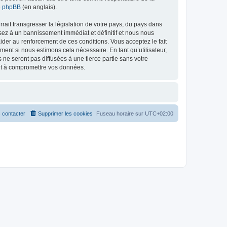
de phpBB
(en anglais).
ait transgresser la législation de votre pays, du pays dans
osez à un bannissement immédiat et définitif et nous nous
d’aider au renforcement de ces conditions. Vous acceptez le fait
ment si nous estimons cela nécessaire. En tant qu’utilisateur,
e seront pas diffusées à une tierce partie sans votre
ant à compromettre vos données.
 contacter
Supprimer les cookies
Fuseau horaire sur
UTC+02:00