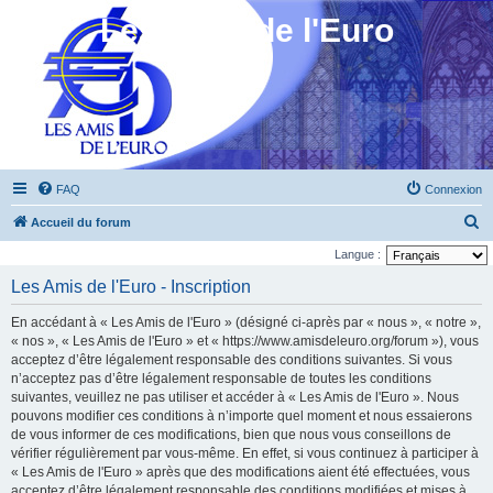
Les Amis de l'Euro
FAQ
Connexion
R
Accueil du forum
e
Langue :
c
Les Amis de l'Euro - Inscription
h
En accédant à « Les Amis de l'Euro » (désigné ci-après par « nous », « notre »,
e
« nos », « Les Amis de l'Euro » et « https://www.amisdeleuro.org/forum »), vous
r
acceptez d’être légalement responsable des conditions suivantes. Si vous
n’acceptez pas d’être légalement responsable de toutes les conditions
c
suivantes, veuillez ne pas utiliser et accéder à « Les Amis de l'Euro ». Nous
h
pouvons modifier ces conditions à n’importe quel moment et nous essaierons
e
de vous informer de ces modifications, bien que nous vous conseillons de
vérifier régulièrement par vous-même. En effet, si vous continuez à participer à
r
« Les Amis de l'Euro » après que des modifications aient été effectuées, vous
acceptez d’être légalement responsable des conditions modifiées et mises à