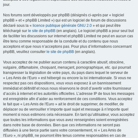
jour.
Nos forums sont développés par phpBB (désignés ci-après par « logiciel
phpBB » et « phpBB Limited ») qui est un logiciel de forum de discussions
déclaré sous la «
licence publique générale GNU 2.0
» et qui peut être
téléchargé sur
le site de phpBB
(en anglais). Le logiciel phpBB a pour seul but
de faciliter les discussions sur internet et phpBB Limited ne peut en aucun cas
être tenu comme responsable de la conduite et du contenu que nous
acceptons et que nous n’acceptons pas. Pour plus d’informations concernant
phpBB, veuillez consulter
le site de phpBB
(en anglais).
Vous acceptez de ne publier aucun contenu à caractère abusif, obscène,
vulgaire, diffamatoire, choquant, menaçant, pornographique, etc. qui pourrait
transgresser la législation de votre pays, du pays dans lequel le serveur de
« Les Amis de l'Euro » est hébergé ou encore la loi internationale. Si vous ne
respectez pas ces dispositions, vous vous exposez à un bannissement
immédiat et définitif et nous nous réservons le droit d’avertir votre fournisseur
d’accès à internet et les autorités officielles. L’adresse IP de tous les messages
est enregistrée afin d’aider au renforcement de ces conditions. Vous acceptez
le fait que « Les Amis de l'Euro » ait le droit de supprimer, de modifier, de
déplacer ou de verrouiller n’importe quel sujet et message à n’importe quel
moment si nous estimons cela nécessaire. En tant qu’utilisateur, vous acceptez
que toutes les informations que vous avez renseignées soient enregistrées
dans notre base de données. Bien que ces informations ne seront pas
diffusées à une tierce partie sans votre consentement, ni « Les Amis de
l'Euro », ni phpBB, ne pourront être tenus comme responsables en cas de