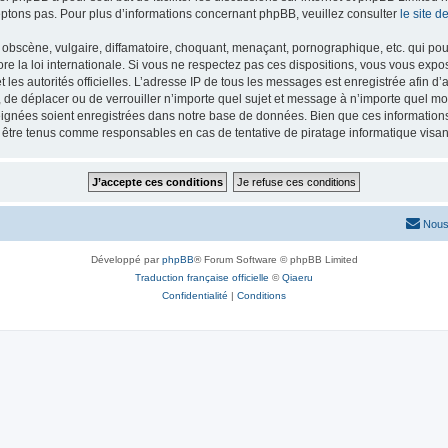
ptons pas. Pour plus d’informations concernant phpBB, veuillez consulter
le site 
obscène, vulgaire, diffamatoire, choquant, menaçant, pornographique, etc. qui pourr
re la loi internationale. Si vous ne respectez pas ces dispositions, vous vous exp
 et les autorités officielles. L’adresse IP de tous les messages est enregistrée afin 
r, de déplacer ou de verrouiller n’importe quel sujet et message à n’importe quel mo
ignées soient enregistrées dans notre base de données. Bien que ces informations n
t être tenus comme responsables en cas de tentative de piratage informatique vis
Nous
Développé par
phpBB
® Forum Software © phpBB Limited
Traduction française officielle
©
Qiaeru
Confidentialité
|
Conditions