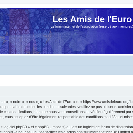
Les Amis de l'Euro
Le forum internet de l'association (réservé aux membres
ous », « notre », « nos », « Les Amis de l'Euro » et « https://www.amisdeleuro.org/
responsable de toutes les conditions suivantes, veuillez ne pas utiliser et accéder
 ces modifications, bien que nous vous conseillons de vérifier régulièrement par v
ées, vous acceptez d’être légalement responsable des conditions modifiées et mises 
 logiciel phpBB » et « phpBB Limited ») qui est un logiciel de forum de discussio
iel phpBB a pour seul but de faciliter les discussions sur internet et phpBB Limit