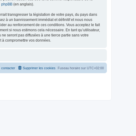
de phpBB
(en anglais).
ait transgresser la législation de votre pays, du pays dans
osez à un bannissement immédiat et définitif et nous nous
d’aider au renforcement de ces conditions. Vous acceptez le fait
ment si nous estimons cela nécessaire. En tant qu’utilisateur,
e seront pas diffusées à une tierce partie sans votre
ant à compromettre vos données.
 contacter
Supprimer les cookies
Fuseau horaire sur
UTC+02:00