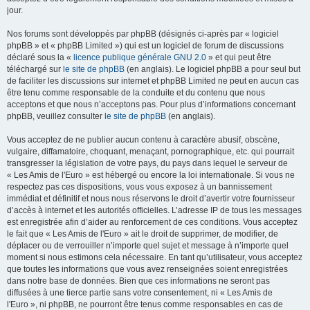
jour.
Nos forums sont développés par phpBB (désignés ci-après par « logiciel
phpBB » et « phpBB Limited ») qui est un logiciel de forum de discussions
déclaré sous la «
licence publique générale GNU 2.0
» et qui peut être
téléchargé sur
le site de phpBB
(en anglais). Le logiciel phpBB a pour seul but
de faciliter les discussions sur internet et phpBB Limited ne peut en aucun cas
être tenu comme responsable de la conduite et du contenu que nous
acceptons et que nous n’acceptons pas. Pour plus d’informations concernant
phpBB, veuillez consulter
le site de phpBB
(en anglais).
Vous acceptez de ne publier aucun contenu à caractère abusif, obscène,
vulgaire, diffamatoire, choquant, menaçant, pornographique, etc. qui pourrait
transgresser la législation de votre pays, du pays dans lequel le serveur de
« Les Amis de l'Euro » est hébergé ou encore la loi internationale. Si vous ne
respectez pas ces dispositions, vous vous exposez à un bannissement
immédiat et définitif et nous nous réservons le droit d’avertir votre fournisseur
d’accès à internet et les autorités officielles. L’adresse IP de tous les messages
est enregistrée afin d’aider au renforcement de ces conditions. Vous acceptez
le fait que « Les Amis de l'Euro » ait le droit de supprimer, de modifier, de
déplacer ou de verrouiller n’importe quel sujet et message à n’importe quel
moment si nous estimons cela nécessaire. En tant qu’utilisateur, vous acceptez
que toutes les informations que vous avez renseignées soient enregistrées
dans notre base de données. Bien que ces informations ne seront pas
diffusées à une tierce partie sans votre consentement, ni « Les Amis de
l'Euro », ni phpBB, ne pourront être tenus comme responsables en cas de