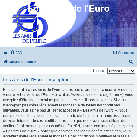
Les Amis de l'Euro
FAQ
Connexion
R
Accueil du forum
e
Langue :
c
Les Amis de l'Euro - Inscription
h
En accédant à « Les Amis de l'Euro » (désigné ci-après par « nous », « notre »,
e
« nos », « Les Amis de l'Euro » et « https://www.amisdeleuro.org/forum »), vous
r
acceptez d’être légalement responsable des conditions suivantes. Si vous
n’acceptez pas d’être légalement responsable de toutes les conditions
c
suivantes, veuillez ne pas utiliser et accéder à « Les Amis de l'Euro ». Nous
h
pouvons modifier ces conditions à n’importe quel moment et nous essaierons
e
de vous informer de ces modifications, bien que nous vous conseillons de
vérifier régulièrement par vous-même. En effet, si vous continuez à participer à
r
« Les Amis de l'Euro » après que des modifications aient été effectuées, vous
acceptez d’être légalement responsable des conditions modifiées et mises à