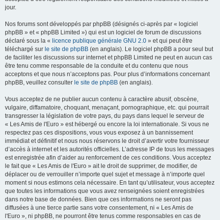
jour.
Nos forums sont développés par phpBB (désignés ci-après par « logiciel
phpBB » et « phpBB Limited ») qui est un logiciel de forum de discussions
déclaré sous la «
licence publique générale GNU 2.0
» et qui peut être
téléchargé sur
le site de phpBB
(en anglais). Le logiciel phpBB a pour seul but
de faciliter les discussions sur internet et phpBB Limited ne peut en aucun cas
être tenu comme responsable de la conduite et du contenu que nous
acceptons et que nous n’acceptons pas. Pour plus d’informations concernant
phpBB, veuillez consulter
le site de phpBB
(en anglais).
Vous acceptez de ne publier aucun contenu à caractère abusif, obscène,
vulgaire, diffamatoire, choquant, menaçant, pornographique, etc. qui pourrait
transgresser la législation de votre pays, du pays dans lequel le serveur de
« Les Amis de l'Euro » est hébergé ou encore la loi internationale. Si vous ne
respectez pas ces dispositions, vous vous exposez à un bannissement
immédiat et définitif et nous nous réservons le droit d’avertir votre fournisseur
d’accès à internet et les autorités officielles. L’adresse IP de tous les messages
est enregistrée afin d’aider au renforcement de ces conditions. Vous acceptez
le fait que « Les Amis de l'Euro » ait le droit de supprimer, de modifier, de
déplacer ou de verrouiller n’importe quel sujet et message à n’importe quel
moment si nous estimons cela nécessaire. En tant qu’utilisateur, vous acceptez
que toutes les informations que vous avez renseignées soient enregistrées
dans notre base de données. Bien que ces informations ne seront pas
diffusées à une tierce partie sans votre consentement, ni « Les Amis de
l'Euro », ni phpBB, ne pourront être tenus comme responsables en cas de