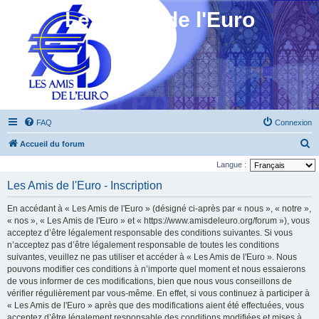
Les Amis de l'Euro
FAQ
Connexion
R
Accueil du forum
e
Langue :
c
Les Amis de l'Euro - Inscription
h
En accédant à « Les Amis de l'Euro » (désigné ci-après par « nous », « notre »,
e
« nos », « Les Amis de l'Euro » et « https://www.amisdeleuro.org/forum »), vous
r
acceptez d’être légalement responsable des conditions suivantes. Si vous
n’acceptez pas d’être légalement responsable de toutes les conditions
c
suivantes, veuillez ne pas utiliser et accéder à « Les Amis de l'Euro ». Nous
h
pouvons modifier ces conditions à n’importe quel moment et nous essaierons
e
de vous informer de ces modifications, bien que nous vous conseillons de
vérifier régulièrement par vous-même. En effet, si vous continuez à participer à
r
« Les Amis de l'Euro » après que des modifications aient été effectuées, vous
acceptez d’être légalement responsable des conditions modifiées et mises à