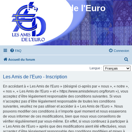
Les Amis de l'Euro
FAQ
Connexion
R
Accueil du forum
e
Langue :
c
Les Amis de l'Euro - Inscription
h
En accédant à « Les Amis de l'Euro » (désigné ci-après par « nous », « notre »,
e
« nos », « Les Amis de l'Euro » et « https://www.amisdeleuro.org/forum »), vous
r
acceptez d’être légalement responsable des conditions suivantes. Si vous
n’acceptez pas d’être légalement responsable de toutes les conditions
c
suivantes, veuillez ne pas utiliser et accéder à « Les Amis de l'Euro ». Nous
h
pouvons modifier ces conditions à n’importe quel moment et nous essaierons
e
de vous informer de ces modifications, bien que nous vous conseillons de
vérifier régulièrement par vous-même. En effet, si vous continuez à participer à
r
« Les Amis de l'Euro » après que des modifications aient été effectuées, vous
acceptez d’être légalement responsable des conditions modifiées et mises à