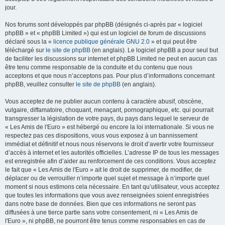
jour.
Nos forums sont développés par phpBB (désignés ci-après par « logiciel
phpBB » et « phpBB Limited ») qui est un logiciel de forum de discussions
déclaré sous la «
licence publique générale GNU 2.0
» et qui peut être
téléchargé sur
le site de phpBB
(en anglais). Le logiciel phpBB a pour seul but
de faciliter les discussions sur internet et phpBB Limited ne peut en aucun cas
être tenu comme responsable de la conduite et du contenu que nous
acceptons et que nous n’acceptons pas. Pour plus d’informations concernant
phpBB, veuillez consulter
le site de phpBB
(en anglais).
Vous acceptez de ne publier aucun contenu à caractère abusif, obscène,
vulgaire, diffamatoire, choquant, menaçant, pornographique, etc. qui pourrait
transgresser la législation de votre pays, du pays dans lequel le serveur de
« Les Amis de l'Euro » est hébergé ou encore la loi internationale. Si vous ne
respectez pas ces dispositions, vous vous exposez à un bannissement
immédiat et définitif et nous nous réservons le droit d’avertir votre fournisseur
d’accès à internet et les autorités officielles. L’adresse IP de tous les messages
est enregistrée afin d’aider au renforcement de ces conditions. Vous acceptez
le fait que « Les Amis de l'Euro » ait le droit de supprimer, de modifier, de
déplacer ou de verrouiller n’importe quel sujet et message à n’importe quel
moment si nous estimons cela nécessaire. En tant qu’utilisateur, vous acceptez
que toutes les informations que vous avez renseignées soient enregistrées
dans notre base de données. Bien que ces informations ne seront pas
diffusées à une tierce partie sans votre consentement, ni « Les Amis de
l'Euro », ni phpBB, ne pourront être tenus comme responsables en cas de