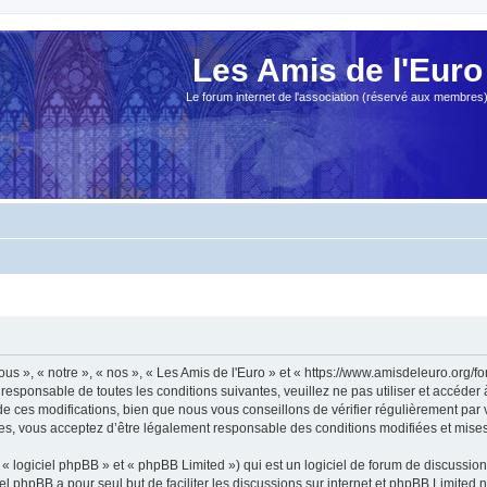
Les Amis de l'Euro
Le forum internet de l'association (réservé aux membres
ous », « notre », « nos », « Les Amis de l'Euro » et « https://www.amisdeleuro.org/
responsable de toutes les conditions suivantes, veuillez ne pas utiliser et accéder
 ces modifications, bien que nous vous conseillons de vérifier régulièrement par v
ées, vous acceptez d’être légalement responsable des conditions modifiées et mises 
 logiciel phpBB » et « phpBB Limited ») qui est un logiciel de forum de discussio
iel phpBB a pour seul but de faciliter les discussions sur internet et phpBB Limit