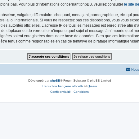
ptons pas. Pour plus d’informations concernant phpBB, veuillez consulter
le site 
obscène, vulgaire, diffamatoire, choquant, menaçant, pornographique, etc. qui pourr
re la loi internationale. Si vous ne respectez pas ces dispositions, vous vous exp
 et les autorités officielles. L’adresse IP de tous les messages est enregistrée afin 
r, de déplacer ou de verrouiller n’importe quel sujet et message à n’importe quel mo
ignées soient enregistrées dans notre base de données. Bien que ces informations n
t être tenus comme responsables en cas de tentative de piratage informatique vis
Nous
Développé par
phpBB
® Forum Software © phpBB Limited
Traduction française officielle
©
Qiaeru
Confidentialité
|
Conditions