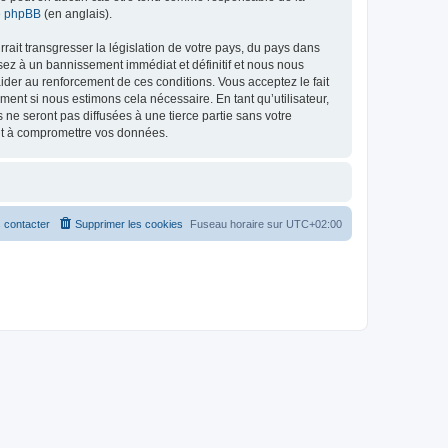
de phpBB
(en anglais).
ait transgresser la législation de votre pays, du pays dans
osez à un bannissement immédiat et définitif et nous nous
d’aider au renforcement de ces conditions. Vous acceptez le fait
ment si nous estimons cela nécessaire. En tant qu’utilisateur,
e seront pas diffusées à une tierce partie sans votre
ant à compromettre vos données.
 contacter
Supprimer les cookies
Fuseau horaire sur
UTC+02:00