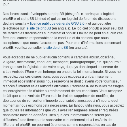
jour.
Nos forums sont développés par phpBB (désignés ci-après par « logiciel
phpBB » et « phpBB Limited ») qui est un logiciel de forum de discussions
déclaré sous la «
licence publique générale GNU 2.0
» et qui peut être
téléchargé sur
le site de phpBB
(en anglais). Le logiciel phpBB a pour seul but
de faciliter les discussions sur internet et phpBB Limited ne peut en aucun cas
être tenu comme responsable de la conduite et du contenu que nous
acceptons et que nous n’acceptons pas. Pour plus d’informations concernant
phpBB, veuillez consulter
le site de phpBB
(en anglais).
Vous acceptez de ne publier aucun contenu à caractère abusif, obscène,
vulgaire, diffamatoire, choquant, menaçant, pornographique, etc. qui pourrait
transgresser la législation de votre pays, du pays dans lequel le serveur de
« Les Amis de l'Euro » est hébergé ou encore la loi internationale. Si vous ne
respectez pas ces dispositions, vous vous exposez à un bannissement
immédiat et définitif et nous nous réservons le droit d’avertir votre fournisseur
d’accès à internet et les autorités officielles. L’adresse IP de tous les messages
est enregistrée afin d’aider au renforcement de ces conditions. Vous acceptez
le fait que « Les Amis de l'Euro » ait le droit de supprimer, de modifier, de
déplacer ou de verrouiller n’importe quel sujet et message à n’importe quel
moment si nous estimons cela nécessaire. En tant qu’utilisateur, vous acceptez
que toutes les informations que vous avez renseignées soient enregistrées
dans notre base de données. Bien que ces informations ne seront pas
diffusées à une tierce partie sans votre consentement, ni « Les Amis de
l'Euro », ni phpBB, ne pourront être tenus comme responsables en cas de