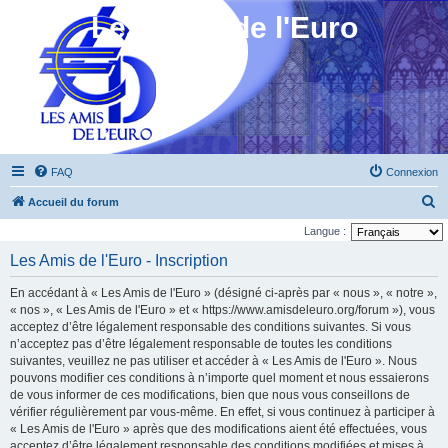
Les Amis de l'Euro
FAQ
Connexion
R
Accueil du forum
e
Langue :
c
Les Amis de l'Euro - Inscription
h
En accédant à « Les Amis de l'Euro » (désigné ci-après par « nous », « notre »,
e
« nos », « Les Amis de l'Euro » et « https://www.amisdeleuro.org/forum »), vous
r
acceptez d’être légalement responsable des conditions suivantes. Si vous
n’acceptez pas d’être légalement responsable de toutes les conditions
c
suivantes, veuillez ne pas utiliser et accéder à « Les Amis de l'Euro ». Nous
h
pouvons modifier ces conditions à n’importe quel moment et nous essaierons
e
de vous informer de ces modifications, bien que nous vous conseillons de
vérifier régulièrement par vous-même. En effet, si vous continuez à participer à
r
« Les Amis de l'Euro » après que des modifications aient été effectuées, vous
acceptez d’être légalement responsable des conditions modifiées et mises à