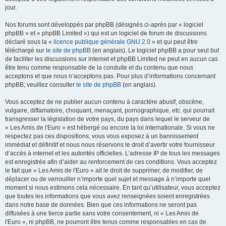
jour.
Nos forums sont développés par phpBB (désignés ci-après par « logiciel
phpBB » et « phpBB Limited ») qui est un logiciel de forum de discussions
déclaré sous la «
licence publique générale GNU 2.0
» et qui peut être
téléchargé sur
le site de phpBB
(en anglais). Le logiciel phpBB a pour seul but
de faciliter les discussions sur internet et phpBB Limited ne peut en aucun cas
être tenu comme responsable de la conduite et du contenu que nous
acceptons et que nous n’acceptons pas. Pour plus d’informations concernant
phpBB, veuillez consulter
le site de phpBB
(en anglais).
Vous acceptez de ne publier aucun contenu à caractère abusif, obscène,
vulgaire, diffamatoire, choquant, menaçant, pornographique, etc. qui pourrait
transgresser la législation de votre pays, du pays dans lequel le serveur de
« Les Amis de l'Euro » est hébergé ou encore la loi internationale. Si vous ne
respectez pas ces dispositions, vous vous exposez à un bannissement
immédiat et définitif et nous nous réservons le droit d’avertir votre fournisseur
d’accès à internet et les autorités officielles. L’adresse IP de tous les messages
est enregistrée afin d’aider au renforcement de ces conditions. Vous acceptez
le fait que « Les Amis de l'Euro » ait le droit de supprimer, de modifier, de
déplacer ou de verrouiller n’importe quel sujet et message à n’importe quel
moment si nous estimons cela nécessaire. En tant qu’utilisateur, vous acceptez
que toutes les informations que vous avez renseignées soient enregistrées
dans notre base de données. Bien que ces informations ne seront pas
diffusées à une tierce partie sans votre consentement, ni « Les Amis de
l'Euro », ni phpBB, ne pourront être tenus comme responsables en cas de