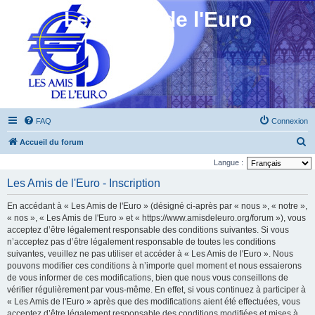
Les Amis de l'Euro
FAQ
Connexion
R
Accueil du forum
e
Langue :
c
Les Amis de l'Euro - Inscription
h
En accédant à « Les Amis de l'Euro » (désigné ci-après par « nous », « notre »,
e
« nos », « Les Amis de l'Euro » et « https://www.amisdeleuro.org/forum »), vous
r
acceptez d’être légalement responsable des conditions suivantes. Si vous
n’acceptez pas d’être légalement responsable de toutes les conditions
c
suivantes, veuillez ne pas utiliser et accéder à « Les Amis de l'Euro ». Nous
h
pouvons modifier ces conditions à n’importe quel moment et nous essaierons
e
de vous informer de ces modifications, bien que nous vous conseillons de
vérifier régulièrement par vous-même. En effet, si vous continuez à participer à
r
« Les Amis de l'Euro » après que des modifications aient été effectuées, vous
acceptez d’être légalement responsable des conditions modifiées et mises à