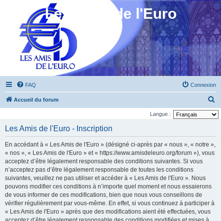
Les Amis de l'Euro
FAQ
Connexion
R
Accueil du forum
e
Langue :
c
Les Amis de l'Euro - Inscription
h
En accédant à « Les Amis de l'Euro » (désigné ci-après par « nous », « notre »,
e
« nos », « Les Amis de l'Euro » et « https://www.amisdeleuro.org/forum »), vous
r
acceptez d’être légalement responsable des conditions suivantes. Si vous
n’acceptez pas d’être légalement responsable de toutes les conditions
c
suivantes, veuillez ne pas utiliser et accéder à « Les Amis de l'Euro ». Nous
h
pouvons modifier ces conditions à n’importe quel moment et nous essaierons
e
de vous informer de ces modifications, bien que nous vous conseillons de
vérifier régulièrement par vous-même. En effet, si vous continuez à participer à
r
« Les Amis de l'Euro » après que des modifications aient été effectuées, vous
acceptez d’être légalement responsable des conditions modifiées et mises à