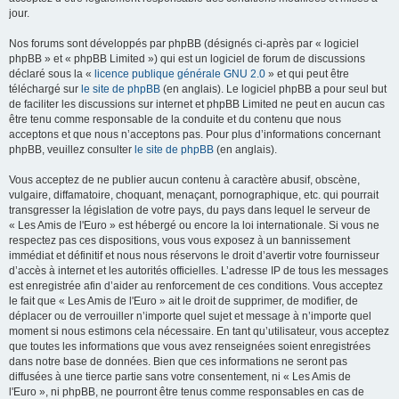
jour.
Nos forums sont développés par phpBB (désignés ci-après par « logiciel
phpBB » et « phpBB Limited ») qui est un logiciel de forum de discussions
déclaré sous la «
licence publique générale GNU 2.0
» et qui peut être
téléchargé sur
le site de phpBB
(en anglais). Le logiciel phpBB a pour seul but
de faciliter les discussions sur internet et phpBB Limited ne peut en aucun cas
être tenu comme responsable de la conduite et du contenu que nous
acceptons et que nous n’acceptons pas. Pour plus d’informations concernant
phpBB, veuillez consulter
le site de phpBB
(en anglais).
Vous acceptez de ne publier aucun contenu à caractère abusif, obscène,
vulgaire, diffamatoire, choquant, menaçant, pornographique, etc. qui pourrait
transgresser la législation de votre pays, du pays dans lequel le serveur de
« Les Amis de l'Euro » est hébergé ou encore la loi internationale. Si vous ne
respectez pas ces dispositions, vous vous exposez à un bannissement
immédiat et définitif et nous nous réservons le droit d’avertir votre fournisseur
d’accès à internet et les autorités officielles. L’adresse IP de tous les messages
est enregistrée afin d’aider au renforcement de ces conditions. Vous acceptez
le fait que « Les Amis de l'Euro » ait le droit de supprimer, de modifier, de
déplacer ou de verrouiller n’importe quel sujet et message à n’importe quel
moment si nous estimons cela nécessaire. En tant qu’utilisateur, vous acceptez
que toutes les informations que vous avez renseignées soient enregistrées
dans notre base de données. Bien que ces informations ne seront pas
diffusées à une tierce partie sans votre consentement, ni « Les Amis de
l'Euro », ni phpBB, ne pourront être tenus comme responsables en cas de