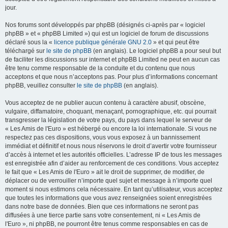
jour.
Nos forums sont développés par phpBB (désignés ci-après par « logiciel
phpBB » et « phpBB Limited ») qui est un logiciel de forum de discussions
déclaré sous la «
licence publique générale GNU 2.0
» et qui peut être
téléchargé sur
le site de phpBB
(en anglais). Le logiciel phpBB a pour seul but
de faciliter les discussions sur internet et phpBB Limited ne peut en aucun cas
être tenu comme responsable de la conduite et du contenu que nous
acceptons et que nous n’acceptons pas. Pour plus d’informations concernant
phpBB, veuillez consulter
le site de phpBB
(en anglais).
Vous acceptez de ne publier aucun contenu à caractère abusif, obscène,
vulgaire, diffamatoire, choquant, menaçant, pornographique, etc. qui pourrait
transgresser la législation de votre pays, du pays dans lequel le serveur de
« Les Amis de l'Euro » est hébergé ou encore la loi internationale. Si vous ne
respectez pas ces dispositions, vous vous exposez à un bannissement
immédiat et définitif et nous nous réservons le droit d’avertir votre fournisseur
d’accès à internet et les autorités officielles. L’adresse IP de tous les messages
est enregistrée afin d’aider au renforcement de ces conditions. Vous acceptez
le fait que « Les Amis de l'Euro » ait le droit de supprimer, de modifier, de
déplacer ou de verrouiller n’importe quel sujet et message à n’importe quel
moment si nous estimons cela nécessaire. En tant qu’utilisateur, vous acceptez
que toutes les informations que vous avez renseignées soient enregistrées
dans notre base de données. Bien que ces informations ne seront pas
diffusées à une tierce partie sans votre consentement, ni « Les Amis de
l'Euro », ni phpBB, ne pourront être tenus comme responsables en cas de