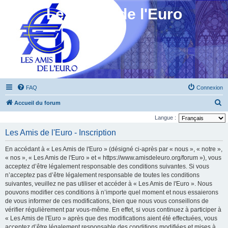
Les Amis de l'Euro
FAQ
Connexion
R
Accueil du forum
e
Langue :
c
Les Amis de l'Euro - Inscription
h
En accédant à « Les Amis de l'Euro » (désigné ci-après par « nous », « notre »,
e
« nos », « Les Amis de l'Euro » et « https://www.amisdeleuro.org/forum »), vous
r
acceptez d’être légalement responsable des conditions suivantes. Si vous
n’acceptez pas d’être légalement responsable de toutes les conditions
c
suivantes, veuillez ne pas utiliser et accéder à « Les Amis de l'Euro ». Nous
h
pouvons modifier ces conditions à n’importe quel moment et nous essaierons
e
de vous informer de ces modifications, bien que nous vous conseillons de
vérifier régulièrement par vous-même. En effet, si vous continuez à participer à
r
« Les Amis de l'Euro » après que des modifications aient été effectuées, vous
acceptez d’être légalement responsable des conditions modifiées et mises à