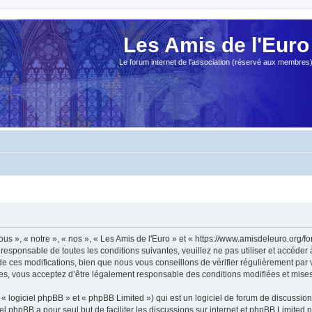
Les Amis de l'Euro
Le forum internet de l'association (réservé aux membres
ous », « notre », « nos », « Les Amis de l'Euro » et « https://www.amisdeleuro.org/
responsable de toutes les conditions suivantes, veuillez ne pas utiliser et accéder
 ces modifications, bien que nous vous conseillons de vérifier régulièrement par v
ées, vous acceptez d’être légalement responsable des conditions modifiées et mises 
 logiciel phpBB » et « phpBB Limited ») qui est un logiciel de forum de discussio
iel phpBB a pour seul but de faciliter les discussions sur internet et phpBB Limit