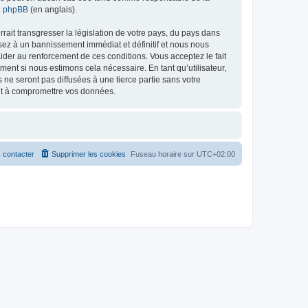
de phpBB
(en anglais).
ait transgresser la législation de votre pays, du pays dans
osez à un bannissement immédiat et définitif et nous nous
d’aider au renforcement de ces conditions. Vous acceptez le fait
ment si nous estimons cela nécessaire. En tant qu’utilisateur,
e seront pas diffusées à une tierce partie sans votre
ant à compromettre vos données.
 contacter
Supprimer les cookies
Fuseau horaire sur
UTC+02:00