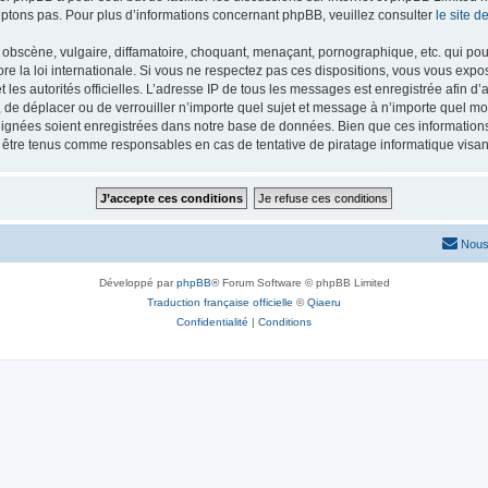
ptons pas. Pour plus d’informations concernant phpBB, veuillez consulter
le site 
obscène, vulgaire, diffamatoire, choquant, menaçant, pornographique, etc. qui pourr
re la loi internationale. Si vous ne respectez pas ces dispositions, vous vous exp
 et les autorités officielles. L’adresse IP de tous les messages est enregistrée afin 
r, de déplacer ou de verrouiller n’importe quel sujet et message à n’importe quel mo
ignées soient enregistrées dans notre base de données. Bien que ces informations n
t être tenus comme responsables en cas de tentative de piratage informatique vis
Nous
Développé par
phpBB
® Forum Software © phpBB Limited
Traduction française officielle
©
Qiaeru
Confidentialité
|
Conditions