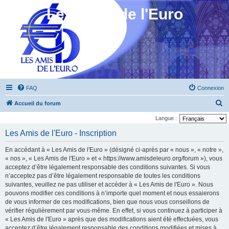
Les Amis de l'Euro
FAQ
Connexion
R
Accueil du forum
e
Langue :
c
Les Amis de l'Euro - Inscription
h
En accédant à « Les Amis de l'Euro » (désigné ci-après par « nous », « notre »,
e
« nos », « Les Amis de l'Euro » et « https://www.amisdeleuro.org/forum »), vous
r
acceptez d’être légalement responsable des conditions suivantes. Si vous
n’acceptez pas d’être légalement responsable de toutes les conditions
c
suivantes, veuillez ne pas utiliser et accéder à « Les Amis de l'Euro ». Nous
h
pouvons modifier ces conditions à n’importe quel moment et nous essaierons
e
de vous informer de ces modifications, bien que nous vous conseillons de
vérifier régulièrement par vous-même. En effet, si vous continuez à participer à
r
« Les Amis de l'Euro » après que des modifications aient été effectuées, vous
acceptez d’être légalement responsable des conditions modifiées et mises à