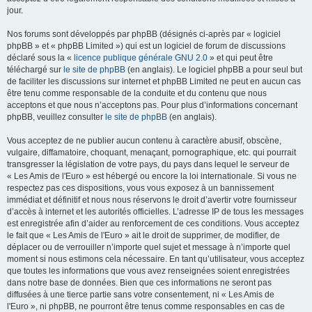
jour.
Nos forums sont développés par phpBB (désignés ci-après par « logiciel
phpBB » et « phpBB Limited ») qui est un logiciel de forum de discussions
déclaré sous la «
licence publique générale GNU 2.0
» et qui peut être
téléchargé sur
le site de phpBB
(en anglais). Le logiciel phpBB a pour seul but
de faciliter les discussions sur internet et phpBB Limited ne peut en aucun cas
être tenu comme responsable de la conduite et du contenu que nous
acceptons et que nous n’acceptons pas. Pour plus d’informations concernant
phpBB, veuillez consulter
le site de phpBB
(en anglais).
Vous acceptez de ne publier aucun contenu à caractère abusif, obscène,
vulgaire, diffamatoire, choquant, menaçant, pornographique, etc. qui pourrait
transgresser la législation de votre pays, du pays dans lequel le serveur de
« Les Amis de l'Euro » est hébergé ou encore la loi internationale. Si vous ne
respectez pas ces dispositions, vous vous exposez à un bannissement
immédiat et définitif et nous nous réservons le droit d’avertir votre fournisseur
d’accès à internet et les autorités officielles. L’adresse IP de tous les messages
est enregistrée afin d’aider au renforcement de ces conditions. Vous acceptez
le fait que « Les Amis de l'Euro » ait le droit de supprimer, de modifier, de
déplacer ou de verrouiller n’importe quel sujet et message à n’importe quel
moment si nous estimons cela nécessaire. En tant qu’utilisateur, vous acceptez
que toutes les informations que vous avez renseignées soient enregistrées
dans notre base de données. Bien que ces informations ne seront pas
diffusées à une tierce partie sans votre consentement, ni « Les Amis de
l'Euro », ni phpBB, ne pourront être tenus comme responsables en cas de