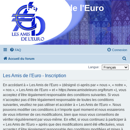
Les Amis de l'Euro
FAQ
Connexion
R
Accueil du forum
e
Langue :
c
Les Amis de l'Euro - Inscription
h
En accédant à « Les Amis de l'Euro » (désigné ci-après par « nous », « notre »,
e
« nos », « Les Amis de l'Euro » et « https://www.amisdeleuro.org/forum »), vous
r
acceptez d’être légalement responsable des conditions suivantes. Si vous
n’acceptez pas d’être légalement responsable de toutes les conditions
c
suivantes, veuillez ne pas utiliser et accéder à « Les Amis de l'Euro ». Nous
h
pouvons modifier ces conditions à n’importe quel moment et nous essaierons
e
de vous informer de ces modifications, bien que nous vous conseillons de
vérifier régulièrement par vous-même. En effet, si vous continuez à participer à
r
« Les Amis de l'Euro » après que des modifications aient été effectuées, vous
acceptez d’être légalement responsable des conditions modifiées et mises à