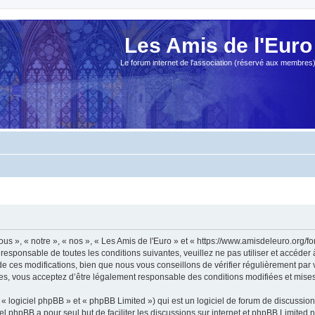
Les Amis de l'Euro
Le forum internet de l'association (réservé aux membres
ous », « notre », « nos », « Les Amis de l'Euro » et « https://www.amisdeleuro.org/
responsable de toutes les conditions suivantes, veuillez ne pas utiliser et accéder
 ces modifications, bien que nous vous conseillons de vérifier régulièrement par v
ées, vous acceptez d’être légalement responsable des conditions modifiées et mises 
 logiciel phpBB » et « phpBB Limited ») qui est un logiciel de forum de discussio
iel phpBB a pour seul but de faciliter les discussions sur internet et phpBB Limit