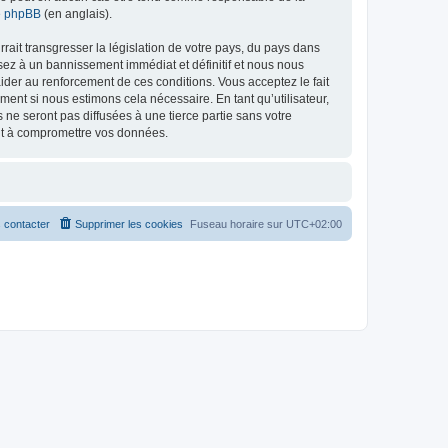
de phpBB
(en anglais).
ait transgresser la législation de votre pays, du pays dans
osez à un bannissement immédiat et définitif et nous nous
d’aider au renforcement de ces conditions. Vous acceptez le fait
ment si nous estimons cela nécessaire. En tant qu’utilisateur,
e seront pas diffusées à une tierce partie sans votre
ant à compromettre vos données.
 contacter
Supprimer les cookies
Fuseau horaire sur
UTC+02:00