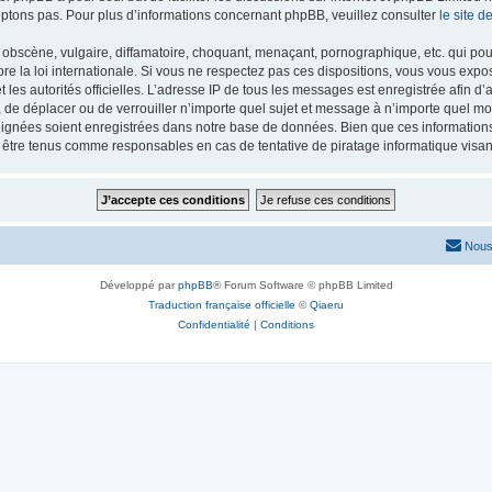
ptons pas. Pour plus d’informations concernant phpBB, veuillez consulter
le site 
obscène, vulgaire, diffamatoire, choquant, menaçant, pornographique, etc. qui pourr
re la loi internationale. Si vous ne respectez pas ces dispositions, vous vous exp
 et les autorités officielles. L’adresse IP de tous les messages est enregistrée afin 
r, de déplacer ou de verrouiller n’importe quel sujet et message à n’importe quel mo
ignées soient enregistrées dans notre base de données. Bien que ces informations n
t être tenus comme responsables en cas de tentative de piratage informatique vis
Nous
Développé par
phpBB
® Forum Software © phpBB Limited
Traduction française officielle
©
Qiaeru
Confidentialité
|
Conditions