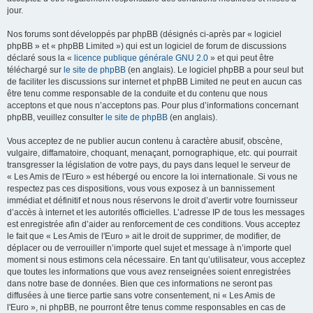
jour.
Nos forums sont développés par phpBB (désignés ci-après par « logiciel
phpBB » et « phpBB Limited ») qui est un logiciel de forum de discussions
déclaré sous la «
licence publique générale GNU 2.0
» et qui peut être
téléchargé sur
le site de phpBB
(en anglais). Le logiciel phpBB a pour seul but
de faciliter les discussions sur internet et phpBB Limited ne peut en aucun cas
être tenu comme responsable de la conduite et du contenu que nous
acceptons et que nous n’acceptons pas. Pour plus d’informations concernant
phpBB, veuillez consulter
le site de phpBB
(en anglais).
Vous acceptez de ne publier aucun contenu à caractère abusif, obscène,
vulgaire, diffamatoire, choquant, menaçant, pornographique, etc. qui pourrait
transgresser la législation de votre pays, du pays dans lequel le serveur de
« Les Amis de l'Euro » est hébergé ou encore la loi internationale. Si vous ne
respectez pas ces dispositions, vous vous exposez à un bannissement
immédiat et définitif et nous nous réservons le droit d’avertir votre fournisseur
d’accès à internet et les autorités officielles. L’adresse IP de tous les messages
est enregistrée afin d’aider au renforcement de ces conditions. Vous acceptez
le fait que « Les Amis de l'Euro » ait le droit de supprimer, de modifier, de
déplacer ou de verrouiller n’importe quel sujet et message à n’importe quel
moment si nous estimons cela nécessaire. En tant qu’utilisateur, vous acceptez
que toutes les informations que vous avez renseignées soient enregistrées
dans notre base de données. Bien que ces informations ne seront pas
diffusées à une tierce partie sans votre consentement, ni « Les Amis de
l'Euro », ni phpBB, ne pourront être tenus comme responsables en cas de