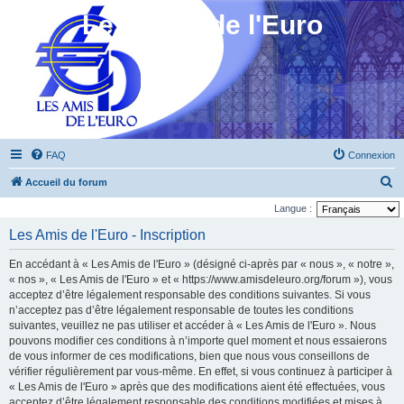
Les Amis de l'Euro
FAQ
Connexion
R
Accueil du forum
e
Langue :
c
Les Amis de l'Euro - Inscription
h
En accédant à « Les Amis de l'Euro » (désigné ci-après par « nous », « notre »,
e
« nos », « Les Amis de l'Euro » et « https://www.amisdeleuro.org/forum »), vous
r
acceptez d’être légalement responsable des conditions suivantes. Si vous
n’acceptez pas d’être légalement responsable de toutes les conditions
c
suivantes, veuillez ne pas utiliser et accéder à « Les Amis de l'Euro ». Nous
h
pouvons modifier ces conditions à n’importe quel moment et nous essaierons
e
de vous informer de ces modifications, bien que nous vous conseillons de
vérifier régulièrement par vous-même. En effet, si vous continuez à participer à
r
« Les Amis de l'Euro » après que des modifications aient été effectuées, vous
acceptez d’être légalement responsable des conditions modifiées et mises à