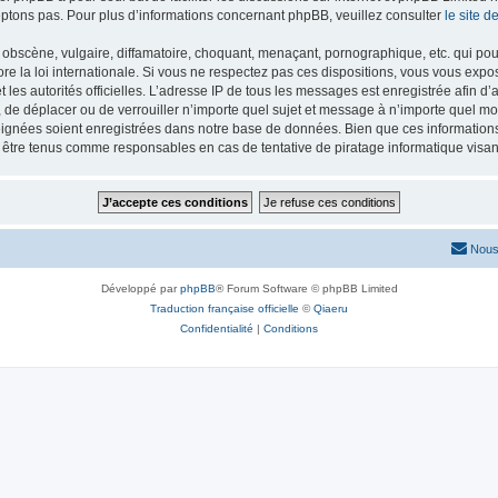
ptons pas. Pour plus d’informations concernant phpBB, veuillez consulter
le site 
obscène, vulgaire, diffamatoire, choquant, menaçant, pornographique, etc. qui pourr
re la loi internationale. Si vous ne respectez pas ces dispositions, vous vous exp
 et les autorités officielles. L’adresse IP de tous les messages est enregistrée afin 
r, de déplacer ou de verrouiller n’importe quel sujet et message à n’importe quel mo
ignées soient enregistrées dans notre base de données. Bien que ces informations n
t être tenus comme responsables en cas de tentative de piratage informatique vis
Nous
Développé par
phpBB
® Forum Software © phpBB Limited
Traduction française officielle
©
Qiaeru
Confidentialité
|
Conditions