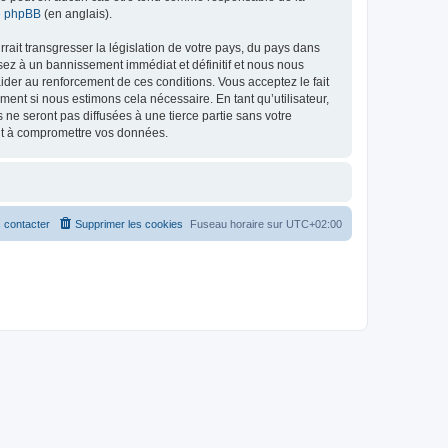
de phpBB
(en anglais).
ait transgresser la législation de votre pays, du pays dans
osez à un bannissement immédiat et définitif et nous nous
d’aider au renforcement de ces conditions. Vous acceptez le fait
ment si nous estimons cela nécessaire. En tant qu’utilisateur,
e seront pas diffusées à une tierce partie sans votre
ant à compromettre vos données.
 contacter
Supprimer les cookies
Fuseau horaire sur
UTC+02:00