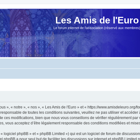
Les Amis de l'Euro
Le forum internet de l'association (réservé aux membres
ous », « notre », « nos », « Les Amis de l'Euro » et « https://www.amisdeleuro.org/
responsable de toutes les conditions suivantes, veuillez ne pas utiliser et accéder
 ces modifications, bien que nous vous conseillons de vérifier régulièrement par v
ées, vous acceptez d’être légalement responsable des conditions modifiées et mises 
 logiciel phpBB » et « phpBB Limited ») qui est un logiciel de forum de discussio
iel phpBB a pour seul but de faciliter les discussions sur internet et phpBB Limit