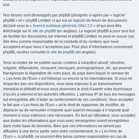
jour.
Nos forums sont développés par phpBB (désignés ci-après par « logiciel
phpBB » et « phpBB Limited ») qui est un logiciel de forum de discussions
déclaré sous la «
licence publique générale GNU 2.0
» et qui peut être
téléchargé sur
le site de phpBB
(en anglais). Le logiciel phpBB a pour seul but
de faciliter les discussions sur internet et phpBB Limited ne peut en aucun cas
être tenu comme responsable de la conduite et du contenu que nous
acceptons et que nous n’acceptons pas. Pour plus d’informations concernant
phpBB, veuillez consulter
le site de phpBB
(en anglais).
Vous acceptez de ne publier aucun contenu à caractère abusif, obscène,
vulgaire, diffamatoire, choquant, menaçant, pornographique, etc. qui pourrait
transgresser la législation de votre pays, du pays dans lequel le serveur de
« Les Amis de l'Euro » est hébergé ou encore la loi internationale. Si vous ne
respectez pas ces dispositions, vous vous exposez à un bannissement
immédiat et définitif et nous nous réservons le droit d’avertir votre fournisseur
d’accès à internet et les autorités officielles. L’adresse IP de tous les messages
est enregistrée afin d’aider au renforcement de ces conditions. Vous acceptez
le fait que « Les Amis de l'Euro » ait le droit de supprimer, de modifier, de
déplacer ou de verrouiller n’importe quel sujet et message à n’importe quel
moment si nous estimons cela nécessaire. En tant qu’utilisateur, vous acceptez
que toutes les informations que vous avez renseignées soient enregistrées
dans notre base de données. Bien que ces informations ne seront pas
diffusées à une tierce partie sans votre consentement, ni « Les Amis de
l'Euro », ni phpBB, ne pourront être tenus comme responsables en cas de