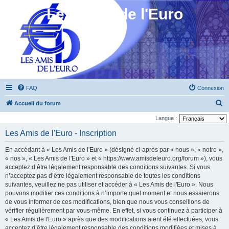
Les Amis de l'Euro
FAQ
Connexion
R
Accueil du forum
e
Langue :
c
Les Amis de l'Euro - Inscription
h
En accédant à « Les Amis de l'Euro » (désigné ci-après par « nous », « notre »,
e
« nos », « Les Amis de l'Euro » et « https://www.amisdeleuro.org/forum »), vous
r
acceptez d’être légalement responsable des conditions suivantes. Si vous
n’acceptez pas d’être légalement responsable de toutes les conditions
c
suivantes, veuillez ne pas utiliser et accéder à « Les Amis de l'Euro ». Nous
h
pouvons modifier ces conditions à n’importe quel moment et nous essaierons
e
de vous informer de ces modifications, bien que nous vous conseillons de
vérifier régulièrement par vous-même. En effet, si vous continuez à participer à
r
« Les Amis de l'Euro » après que des modifications aient été effectuées, vous
acceptez d’être légalement responsable des conditions modifiées et mises à