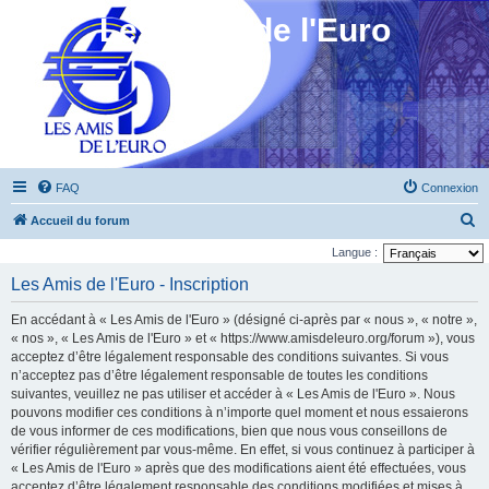
Les Amis de l'Euro
FAQ
Connexion
R
Accueil du forum
e
Langue :
c
Les Amis de l'Euro - Inscription
h
En accédant à « Les Amis de l'Euro » (désigné ci-après par « nous », « notre »,
e
« nos », « Les Amis de l'Euro » et « https://www.amisdeleuro.org/forum »), vous
r
acceptez d’être légalement responsable des conditions suivantes. Si vous
n’acceptez pas d’être légalement responsable de toutes les conditions
c
suivantes, veuillez ne pas utiliser et accéder à « Les Amis de l'Euro ». Nous
h
pouvons modifier ces conditions à n’importe quel moment et nous essaierons
e
de vous informer de ces modifications, bien que nous vous conseillons de
vérifier régulièrement par vous-même. En effet, si vous continuez à participer à
r
« Les Amis de l'Euro » après que des modifications aient été effectuées, vous
acceptez d’être légalement responsable des conditions modifiées et mises à