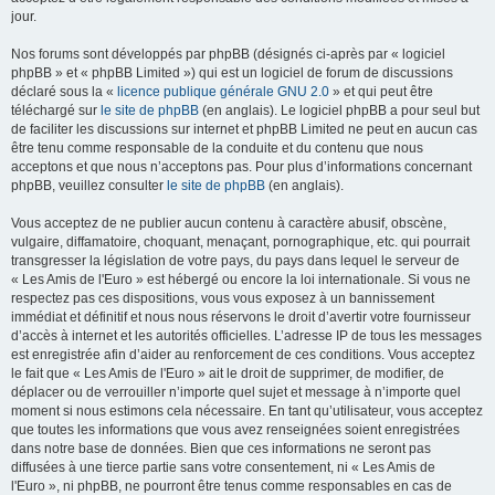
jour.
Nos forums sont développés par phpBB (désignés ci-après par « logiciel
phpBB » et « phpBB Limited ») qui est un logiciel de forum de discussions
déclaré sous la «
licence publique générale GNU 2.0
» et qui peut être
téléchargé sur
le site de phpBB
(en anglais). Le logiciel phpBB a pour seul but
de faciliter les discussions sur internet et phpBB Limited ne peut en aucun cas
être tenu comme responsable de la conduite et du contenu que nous
acceptons et que nous n’acceptons pas. Pour plus d’informations concernant
phpBB, veuillez consulter
le site de phpBB
(en anglais).
Vous acceptez de ne publier aucun contenu à caractère abusif, obscène,
vulgaire, diffamatoire, choquant, menaçant, pornographique, etc. qui pourrait
transgresser la législation de votre pays, du pays dans lequel le serveur de
« Les Amis de l'Euro » est hébergé ou encore la loi internationale. Si vous ne
respectez pas ces dispositions, vous vous exposez à un bannissement
immédiat et définitif et nous nous réservons le droit d’avertir votre fournisseur
d’accès à internet et les autorités officielles. L’adresse IP de tous les messages
est enregistrée afin d’aider au renforcement de ces conditions. Vous acceptez
le fait que « Les Amis de l'Euro » ait le droit de supprimer, de modifier, de
déplacer ou de verrouiller n’importe quel sujet et message à n’importe quel
moment si nous estimons cela nécessaire. En tant qu’utilisateur, vous acceptez
que toutes les informations que vous avez renseignées soient enregistrées
dans notre base de données. Bien que ces informations ne seront pas
diffusées à une tierce partie sans votre consentement, ni « Les Amis de
l'Euro », ni phpBB, ne pourront être tenus comme responsables en cas de