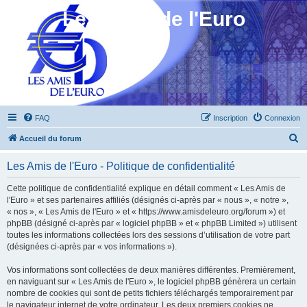
Les Amis de l'Euro
FAQ
Inscription
Connexion
R
Accueil du forum
e
Les Amis de l'Euro - Politique de confidentialité
c
h
Cette politique de confidentialité explique en détail comment « Les Amis de
l'Euro » et ses partenaires affiliés (désignés ci-après par « nous », « notre »,
e
« nos », « Les Amis de l'Euro » et « https://www.amisdeleuro.org/forum ») et
r
phpBB (désigné ci-après par « logiciel phpBB » et « phpBB Limited ») utilisent
toutes les informations collectées lors des sessions d’utilisation de votre part
c
(désignées ci-après par « vos informations »).
h
Vos informations sont collectées de deux manières différentes. Premièrement,
e
en naviguant sur « Les Amis de l'Euro », le logiciel phpBB génèrera un certain
r
nombre de cookies qui sont de petits fichiers téléchargés temporairement par
le navigateur internet de votre ordinateur. Les deux premiers cookies ne