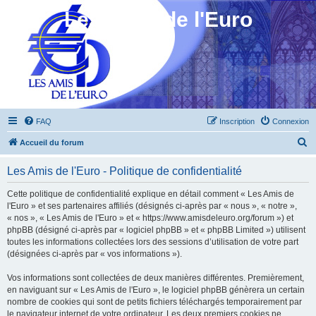
Les Amis de l'Euro
FAQ
Inscription
Connexion
R
Accueil du forum
e
Les Amis de l'Euro - Politique de confidentialité
c
h
Cette politique de confidentialité explique en détail comment « Les Amis de
l'Euro » et ses partenaires affiliés (désignés ci-après par « nous », « notre »,
e
« nos », « Les Amis de l'Euro » et « https://www.amisdeleuro.org/forum ») et
r
phpBB (désigné ci-après par « logiciel phpBB » et « phpBB Limited ») utilisent
toutes les informations collectées lors des sessions d’utilisation de votre part
c
(désignées ci-après par « vos informations »).
h
Vos informations sont collectées de deux manières différentes. Premièrement,
e
en naviguant sur « Les Amis de l'Euro », le logiciel phpBB génèrera un certain
r
nombre de cookies qui sont de petits fichiers téléchargés temporairement par
le navigateur internet de votre ordinateur. Les deux premiers cookies ne