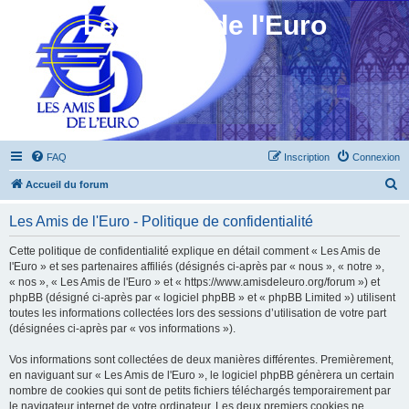
Les Amis de l'Euro
FAQ
Inscription
Connexion
R
Accueil du forum
e
Les Amis de l'Euro - Politique de confidentialité
c
h
Cette politique de confidentialité explique en détail comment « Les Amis de
l'Euro » et ses partenaires affiliés (désignés ci-après par « nous », « notre »,
e
« nos », « Les Amis de l'Euro » et « https://www.amisdeleuro.org/forum ») et
r
phpBB (désigné ci-après par « logiciel phpBB » et « phpBB Limited ») utilisent
toutes les informations collectées lors des sessions d’utilisation de votre part
c
(désignées ci-après par « vos informations »).
h
Vos informations sont collectées de deux manières différentes. Premièrement,
e
en naviguant sur « Les Amis de l'Euro », le logiciel phpBB génèrera un certain
r
nombre de cookies qui sont de petits fichiers téléchargés temporairement par
le navigateur internet de votre ordinateur. Les deux premiers cookies ne