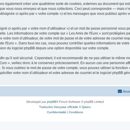
vons également créer une quatrième sorte de cookies, externes au document qui est 
que vous nous envoyez et que nous collectons. Ceci peut correspondre — mais n’es
» (désignée ci-après par « votre compte ») et les messages que vous publiez après vo
igné ci-après par « votre nom d’utilisateur ») et un mot de passe personnel vous p
elle. Les informations de votre compte sur « Les Amis de l'Euro » sont protégées pa
 votre nom d’utilisateur, de votre mot de passe et de votre adresse de courriel requ
is de l'Euro ». Dans tous les cas, vous pouvez contrôler quelles informations de vo
sion du logiciel phpBB depuis une option disponible sur votre compte.
afin qu’il soit sécurisé. Cependant, il est recommandé de ne pas utiliser le même mot
Euro », veillez donc à le conservez précieusement. En aucun cas une personne affil
Si vous oubliez le mot de passe de votre compte, vous pouvez utiliser la fonction
pécifier votre nom d’utilisateur et votre adresse de courriel et le logiciel phpBB 
Nous
Développé par
phpBB
® Forum Software © phpBB Limited
Traduction française officielle
©
Qiaeru
Confidentialité
|
Conditions