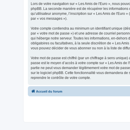
Lors de votre navigation sur « Les Amis de l'Euro », nous pou
phpBB. La seconde manière est de récupérer les informations 
qu’utilisateur anonyme, l’inscription sur « Les Amis de l'Euro 
par « vos messages »).
Votre compte contiendra au minimum un identifiant unique (dés
par « votre mot de passe ») et une adresse de courriel personn
qui héberge notre serveur. Toutes les informations, en-dehors de
obligatoires ou facultatives, à la seule discrétion de « Les Am
vous pouvez décider de vous abonner ou non à la liste de diffu
Votre mot de passe est chiffré (par un chiffrage à sens unique) 
passe est le moyen d’accès à votre compte sur « Les Amis de l'
partie ne peut vous demander légitimement votre mot de passe. 
sur le logiciel phpBB. Cette fonctionnalité vous demandera de s
reprendre le contrôle de votre compte.
Accueil du forum