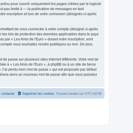
prévu pour couvrir uniquement les pages créées par le logiciel
t pas limité à — la publication de messages en tant
tre inscription et lors de votre connexion (désignés ci-après
ermettant de vous connecter à votre compte (désigné ci-après
r les lois de protection des données applicables dans le pays
is par « Les Amis de l'Euro » durant votre inscription, sont
tre compte vous souhaitez rendre publiques ou non. De plus,
 de passe sur plusieurs sites internet différents. Votre mot de
iée à « Les Amis de l'Euro », à phpBB ou à un site de tierce
 « J’ai perdu mon mot de passe » qui est proposée par défaut
générera alors un nouveau mot de passe afin que vous puissiez
 contacter
Supprimer les cookies
Fuseau horaire sur
UTC+02:00