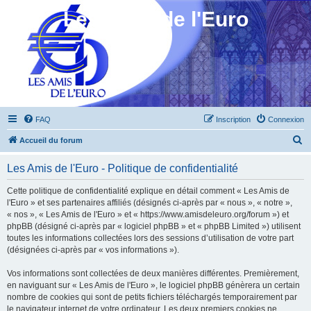
Les Amis de l'Euro
FAQ
Inscription
Connexion
R
Accueil du forum
e
Les Amis de l'Euro - Politique de confidentialité
c
h
Cette politique de confidentialité explique en détail comment « Les Amis de
l'Euro » et ses partenaires affiliés (désignés ci-après par « nous », « notre »,
e
« nos », « Les Amis de l'Euro » et « https://www.amisdeleuro.org/forum ») et
r
phpBB (désigné ci-après par « logiciel phpBB » et « phpBB Limited ») utilisent
toutes les informations collectées lors des sessions d’utilisation de votre part
c
(désignées ci-après par « vos informations »).
h
Vos informations sont collectées de deux manières différentes. Premièrement,
e
en naviguant sur « Les Amis de l'Euro », le logiciel phpBB génèrera un certain
r
nombre de cookies qui sont de petits fichiers téléchargés temporairement par
le navigateur internet de votre ordinateur. Les deux premiers cookies ne