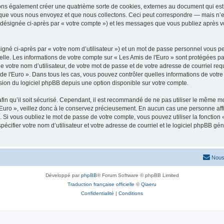
vons également créer une quatrième sorte de cookies, externes au document qui est 
que vous nous envoyez et que nous collectons. Ceci peut correspondre — mais n’es
» (désignée ci-après par « votre compte ») et les messages que vous publiez après vo
igné ci-après par « votre nom d’utilisateur ») et un mot de passe personnel vous p
elle. Les informations de votre compte sur « Les Amis de l'Euro » sont protégées pa
 votre nom d’utilisateur, de votre mot de passe et de votre adresse de courriel requ
is de l'Euro ». Dans tous les cas, vous pouvez contrôler quelles informations de vo
sion du logiciel phpBB depuis une option disponible sur votre compte.
afin qu’il soit sécurisé. Cependant, il est recommandé de ne pas utiliser le même mot
Euro », veillez donc à le conservez précieusement. En aucun cas une personne affil
Si vous oubliez le mot de passe de votre compte, vous pouvez utiliser la fonction
pécifier votre nom d’utilisateur et votre adresse de courriel et le logiciel phpBB 
Nous
Développé par
phpBB
® Forum Software © phpBB Limited
Traduction française officielle
©
Qiaeru
Confidentialité
|
Conditions