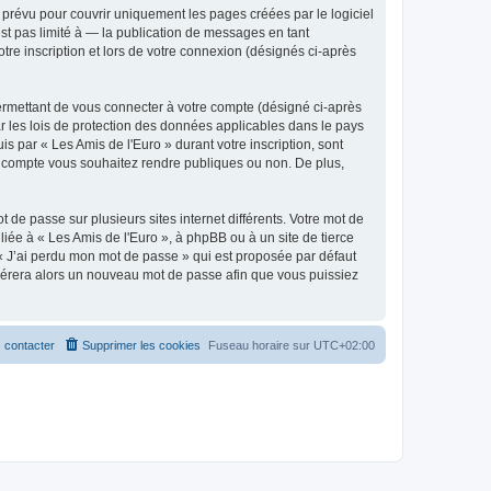
prévu pour couvrir uniquement les pages créées par le logiciel
t pas limité à — la publication de messages en tant
tre inscription et lors de votre connexion (désignés ci-après
ermettant de vous connecter à votre compte (désigné ci-après
r les lois de protection des données applicables dans le pays
is par « Les Amis de l'Euro » durant votre inscription, sont
tre compte vous souhaitez rendre publiques ou non. De plus,
 de passe sur plusieurs sites internet différents. Votre mot de
iée à « Les Amis de l'Euro », à phpBB ou à un site de tierce
 « J’ai perdu mon mot de passe » qui est proposée par défaut
générera alors un nouveau mot de passe afin que vous puissiez
 contacter
Supprimer les cookies
Fuseau horaire sur
UTC+02:00