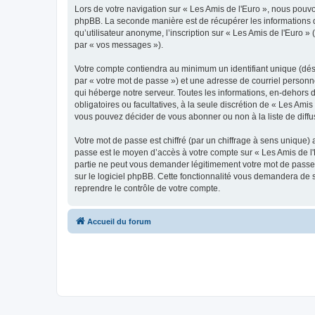
Lors de votre navigation sur « Les Amis de l'Euro », nous pou
phpBB. La seconde manière est de récupérer les informations 
qu’utilisateur anonyme, l’inscription sur « Les Amis de l'Euro 
par « vos messages »).
Votre compte contiendra au minimum un identifiant unique (dés
par « votre mot de passe ») et une adresse de courriel personn
qui héberge notre serveur. Toutes les informations, en-dehors de
obligatoires ou facultatives, à la seule discrétion de « Les Am
vous pouvez décider de vous abonner ou non à la liste de diffu
Votre mot de passe est chiffré (par un chiffrage à sens unique) 
passe est le moyen d’accès à votre compte sur « Les Amis de l'
partie ne peut vous demander légitimement votre mot de passe. 
sur le logiciel phpBB. Cette fonctionnalité vous demandera de s
reprendre le contrôle de votre compte.
Accueil du forum