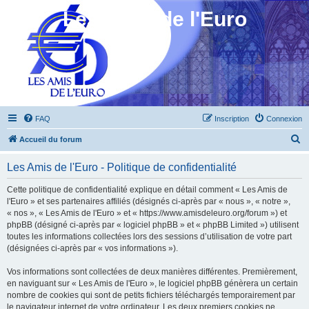
Les Amis de l'Euro
FAQ
Inscription
Connexion
R
Accueil du forum
e
Les Amis de l'Euro - Politique de confidentialité
c
h
Cette politique de confidentialité explique en détail comment « Les Amis de
l'Euro » et ses partenaires affiliés (désignés ci-après par « nous », « notre »,
e
« nos », « Les Amis de l'Euro » et « https://www.amisdeleuro.org/forum ») et
r
phpBB (désigné ci-après par « logiciel phpBB » et « phpBB Limited ») utilisent
toutes les informations collectées lors des sessions d’utilisation de votre part
c
(désignées ci-après par « vos informations »).
h
Vos informations sont collectées de deux manières différentes. Premièrement,
e
en naviguant sur « Les Amis de l'Euro », le logiciel phpBB génèrera un certain
r
nombre de cookies qui sont de petits fichiers téléchargés temporairement par
le navigateur internet de votre ordinateur. Les deux premiers cookies ne