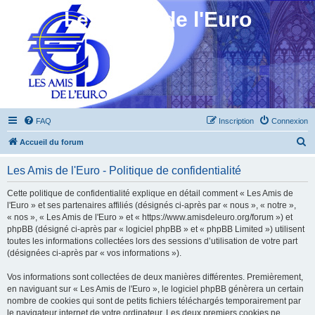
Les Amis de l'Euro
FAQ
Inscription
Connexion
R
Accueil du forum
e
Les Amis de l'Euro - Politique de confidentialité
c
h
Cette politique de confidentialité explique en détail comment « Les Amis de
l'Euro » et ses partenaires affiliés (désignés ci-après par « nous », « notre »,
e
« nos », « Les Amis de l'Euro » et « https://www.amisdeleuro.org/forum ») et
r
phpBB (désigné ci-après par « logiciel phpBB » et « phpBB Limited ») utilisent
toutes les informations collectées lors des sessions d’utilisation de votre part
c
(désignées ci-après par « vos informations »).
h
Vos informations sont collectées de deux manières différentes. Premièrement,
e
en naviguant sur « Les Amis de l'Euro », le logiciel phpBB génèrera un certain
r
nombre de cookies qui sont de petits fichiers téléchargés temporairement par
le navigateur internet de votre ordinateur. Les deux premiers cookies ne