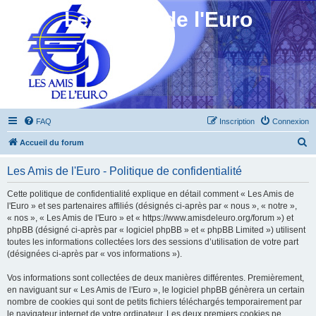
Les Amis de l'Euro
FAQ
Inscription
Connexion
R
Accueil du forum
e
Les Amis de l'Euro - Politique de confidentialité
c
h
Cette politique de confidentialité explique en détail comment « Les Amis de
l'Euro » et ses partenaires affiliés (désignés ci-après par « nous », « notre »,
e
« nos », « Les Amis de l'Euro » et « https://www.amisdeleuro.org/forum ») et
r
phpBB (désigné ci-après par « logiciel phpBB » et « phpBB Limited ») utilisent
toutes les informations collectées lors des sessions d’utilisation de votre part
c
(désignées ci-après par « vos informations »).
h
Vos informations sont collectées de deux manières différentes. Premièrement,
e
en naviguant sur « Les Amis de l'Euro », le logiciel phpBB génèrera un certain
r
nombre de cookies qui sont de petits fichiers téléchargés temporairement par
le navigateur internet de votre ordinateur. Les deux premiers cookies ne